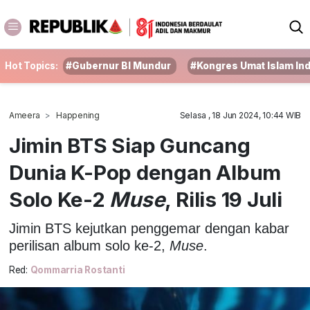
Hot Topics:
#Gubernur BI Mundur
#Kongres Umat Islam In
Ameera
Happening
Selasa , 18 Jun 2024, 10:44 WIB
Jimin BTS Siap Guncang
Dunia K-Pop dengan Album
Solo Ke-2
Muse
, Rilis 19 Juli
Jimin BTS kejutkan penggemar dengan kabar
perilisan album solo ke-2,
Muse
.
Red:
Qommarria Rostanti