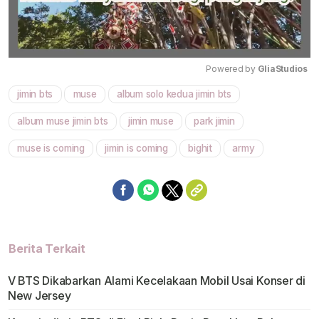
Powered by 
GliaStudios
jimin bts
muse
album solo kedua jimin bts
Mute
album muse jimin bts
jimin muse
park jimin
muse is coming
jimin is coming
bighit
army
Berita Terkait
V BTS Dikabarkan Alami Kecelakaan Mobil Usai Konser di
New Jersey