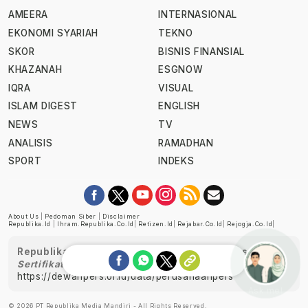
AMEERA
INTERNASIONAL
EKONOMI SYARIAH
TEKNO
SKOR
BISNIS FINANSIAL
KHAZANAH
ESGNOW
IQRA
VISUAL
ISLAM DIGEST
ENGLISH
NEWS
TV
ANALISIS
RAMADHAN
SPORT
INDEKS
About Us
|
Pedoman Siber
|
Disclaimer
Republika.id
|
Ihram.republika.co.id
|
Retizen.id
|
Rejabar.co.id
|
Rejogja.co.id
|
Republika telah diverifikasi oleh Dewan Pers
Sertifikat Nomor 1058/DP-Verifikasi/K/XII/2022
https://dewanpers.or.id/data/perusahaanpers
Ask me!
© 2026 PT Republika Media Mandiri - All Rights Reserved.