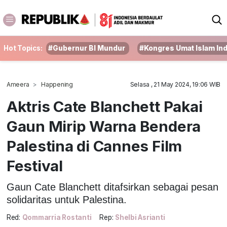
Hot Topics:
#Gubernur BI Mundur
#Kongres Umat Islam In
Ameera
Happening
Selasa , 21 May 2024, 19:06 WIB
Aktris Cate Blanchett Pakai
Gaun Mirip Warna Bendera
Palestina di Cannes Film
Festival
Gaun Cate Blanchett ditafsirkan sebagai pesan
solidaritas untuk Palestina.
Red:
Qommarria Rostanti
Rep:
Shelbi Asrianti