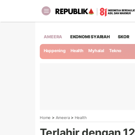
AMEERA
EKONOMI SYARIAH
SKOR
Happening
Health
Myhalal
Tekno
>
>
Home
Ameera
Health
Terlahir dengan 12 