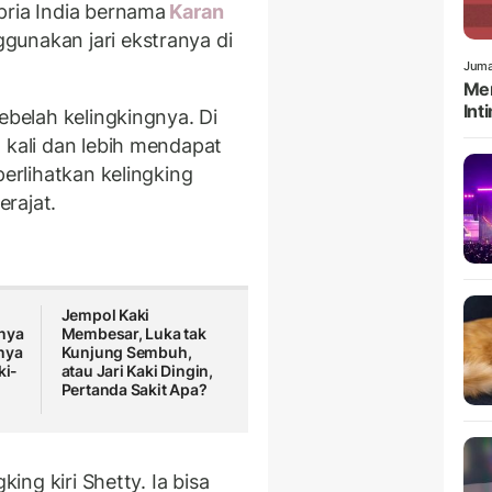
 pria India bernama
Karan
gunakan jari ekstranya di
Juma
Men
Int
ebelah kelingkingnya. Di
 kali dan lebih mendapat
erlihatkan kelingking
rajat.
Jempol Kaki
nya
Membesar, Luka tak
nya
Kunjung Sembuh,
ki-
atau Jari Kaki Dingin,
Pertanda Sakit Apa?
king kiri Shetty. Ia bisa