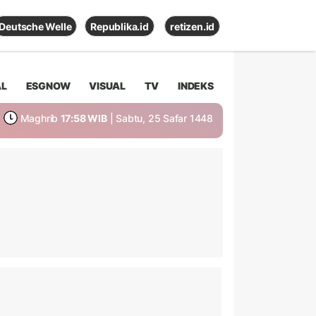
Deutsche Welle
Republika.id
retizen.id
AL
ESGNOW
VISUAL
TV
INDEKS
Maghrib
17:58 WIB
| Sabtu, 25 Safar 1448