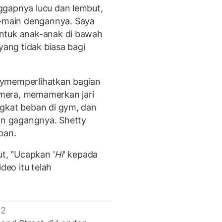
ggapnya lucu dan lembut,
main dengannya. Saya
ntuk anak-anak di bawah
yang tidak biasa bagi
tymemperlihatkan bagian
mera, memamerkan jari
ngkat beban di gym, dan
ain gagangnya. Shetty
ban.
ut, "Ucapkan '
HI
' kepada
deo itu telah
 2