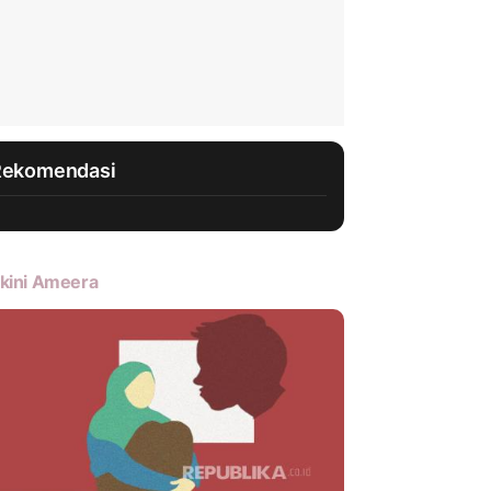
Rekomendasi
kini Ameera