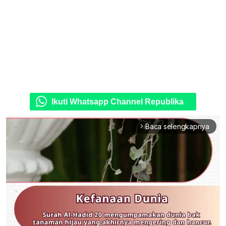
Ikuti Whatsapp Channel Republika
Baca selengkapnya
arrow_forward_ios