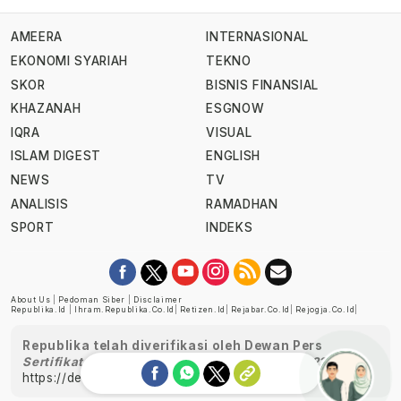
AMEERA
INTERNASIONAL
EKONOMI SYARIAH
TEKNO
SKOR
BISNIS FINANSIAL
KHAZANAH
ESGNOW
IQRA
VISUAL
ISLAM DIGEST
ENGLISH
NEWS
TV
ANALISIS
RAMADHAN
SPORT
INDEKS
About Us
|
Pedoman Siber
|
Disclaimer
Republika.id
|
Ihram.republika.co.id
|
Retizen.id
|
Rejabar.co.id
|
Rejogja.co.id
|
Republika telah diverifikasi oleh Dewan Pers
Sertifikat Nomor 1058/DP-Verifikasi/K/XII/2022
https://dewanpers.or.id/data/perusahaanpers