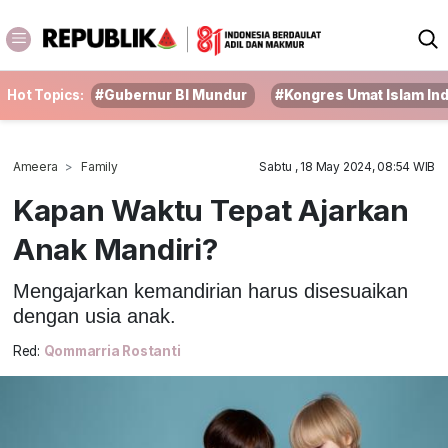
Hot Topics:
#Gubernur BI Mundur
#Kongres Umat Islam In
Ameera
Family
Sabtu , 18 May 2024, 08:54 WIB
Kapan Waktu Tepat Ajarkan
Anak Mandiri?
Mengajarkan kemandirian harus disesuaikan
dengan usia anak.
Red:
Qommarria Rostanti