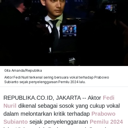
Gita Amanda/Republika
Aktor Fedi Nuril terkenal sering bersuara vokal terhadap Prabowo
Subianto sejak penyelenggaraan Pemilu 2024 lalu.
REPUBLIKA.CO.ID, JAKARTA -- Aktor
Fedi
Nuril
dikenal sebagai sosok yang cukup vokal
dalam melontarkan kritik terhadap
Prabowo
Subianto
sejak penyelenggaraan
Pemilu 2024