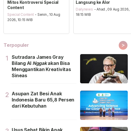
Mitos Kontroversi Special
Langsung ke Alor
Content
Dailynews
- Ahad , 09 Aug 2026,
Special Content
- Senin , 10 Aug
18:15 WIB
2026, 10:15 WIB
>
Terpopuler
Sutradara James Gray
1
Bilang Al
Nggak
akan Bisa
Menggantikan Kreativitas
Sineas
Asupan Zat Besi Anak
2
Indonesia Baru 65,8 Persen
dari Kebutuhan
Usus Sehat Bikin Anak