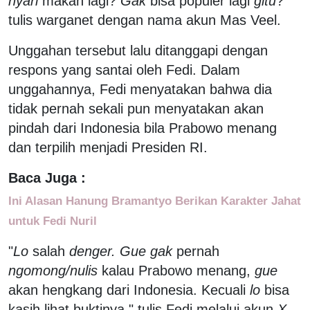
nyari
makan lagi?
Gak
bisa populer lagi
gitu
?"
tulis warganet dengan nama akun Mas Veel.
Unggahan tersebut lalu ditanggapi dengan
respons yang santai oleh Fedi. Dalam
unggahannya, Fedi menyatakan bahwa dia
tidak pernah sekali pun menyatakan akan
pindah dari Indonesia bila Prabowo menang
dan terpilih menjadi Presiden RI.
Baca Juga :
Ini Alasan Hanung Bramantyo Berikan Karakter Jahat
untuk Fedi Nuril
"
Lo
salah
denger. Gue gak
pernah
ngomong/nulis
kalau Prabowo menang,
gue
akan hengkang dari Indonesia. Kecuali
lo
bisa
kasih lihat buktinya," tulis Fedi melalui akun
X