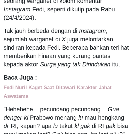
seorang warganet di kolom komentar
Instagram
Fedi, seperti dikutip pada Rabu
(24/4/2024).
Tak jauh berbeda dengan di
Instagram
,
sejumlah warganet di
X
juga melontarkan
sindiran kepada Fedi. Beberapa bahkan terlihat
memberikan hinaan yang kurang pantas
kepada aktor
Surga yang tak Dirindukan
itu.
Baca Juga :
Fedi Nuril Kaget Saat Ditawari Karakter Jahat
Aswatama
"Hehehehe....pecundang pecundang..,
Gua
denger kl
Prabowo menang
lu
mau hengkang
dr
RI, kapan? apa
lu
takut
kl gak
di RI
gak
bisa