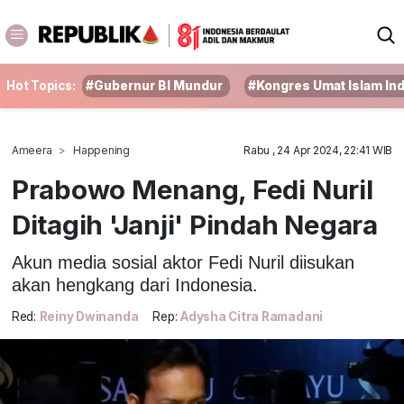
Hot Topics:
#Gubernur BI Mundur
#Kongres Umat Islam In
Ameera
Happening
Rabu , 24 Apr 2024, 22:41 WIB
Prabowo Menang, Fedi Nuril
Ditagih 'Janji' Pindah Negara
Akun media sosial aktor Fedi Nuril diisukan
akan hengkang dari Indonesia.
Red:
Reiny Dwinanda
Rep:
Adysha Citra Ramadani