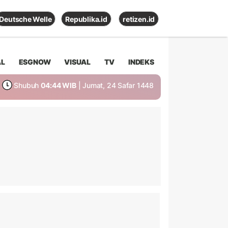
Deutsche Welle
Republika.id
retizen.id
AL
ESGNOW
VISUAL
TV
INDEKS
Shubuh
04:44 WIB
| Jumat, 24 Safar 1448