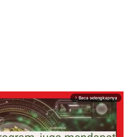
Baca selengkapnya
arrow_forward_ios