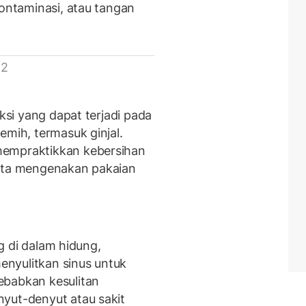
kontaminasi, atau tangan
 2
eksi yang dapat terjadi pada
emih, termasuk ginjal.
mempraktikkan kebersihan
erta mengenakan pakaian
ng di dalam hidung,
nyulitkan sinus untuk
ebabkan kesulitan
yut-denyut atau sakit