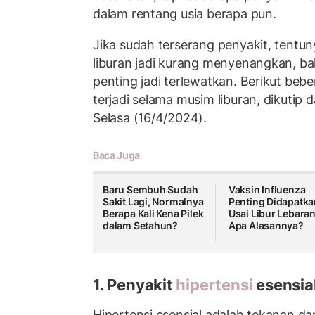
dalam rentang usia berapa pun.
Jika sudah terserang penyakit, tent
liburan jadi kurang menyenangkan,
penting jadi terlewatkan. Berikut be
terjadi selama musim liburan, dikutip 
Selasa (16/4/2024).
Baca Juga
Baru Sembuh Sudah
Vaksin Influenza
Sakit Lagi, Normalnya
Penting Didapatka
Berapa Kali Kena Pilek
Usai Libur Lebaran
dalam Setahun?
Apa Alasannya?
1. Penyakit
hipertensi
esensia
Hipertensi esensial adalah tekanan da