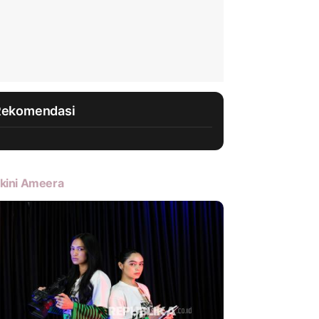
Rekomendasi
kini Ameera