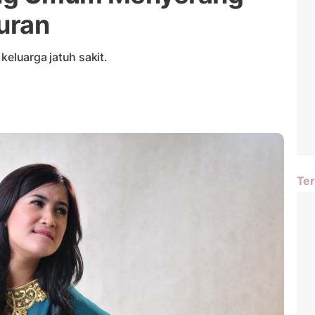
uran
keluarga jatuh sakit.
Ter