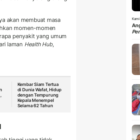
unya akan membuat masa
Kami
Ang
 bahkan momen-momen
Pe
berapa penyakit yang umum
dari laman
Health Hub
,
Kembar Siam Tertua
n
di Dunia Wafat, Hidup
,
dengan Tempurung
Kepala Menempel
Selama 62 Tahun
l
rah tinggi yang tidak