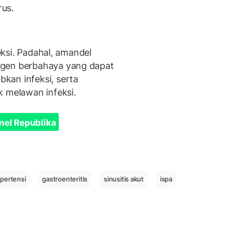
rus.
feksi. Padahal, amandel
ogen berbahaya yang dapat
kan infeksi, serta
k melawan infeksi.
nel Republika
ipertensi
gastroenteritis
sinusitis akut
ispa