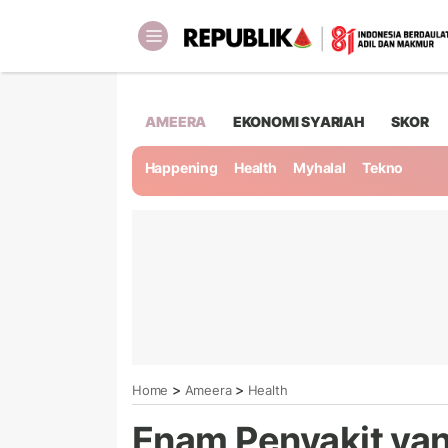
AMEERA
EKONOMI SYARIAH
SKOR
Happening
Health
Myhalal
Tekno
>
>
Home
Ameera
Health
Enam Penyakit y