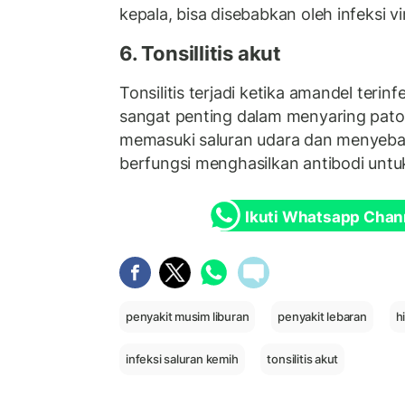
kepala, bisa disebabkan oleh infeksi vi
6. Tonsillitis akut
Tonsilitis terjadi ketika amandel terin
sangat penting dalam menyaring pat
memasuki saluran udara dan menyebab
berfungsi menghasilkan antibodi untu
Ikuti Whatsapp Chan
penyakit musim liburan
penyakit lebaran
h
infeksi saluran kemih
tonsilitis akut