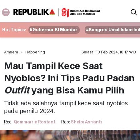
Hot Topics:
#Gubernur BI Mundur
#Kongres Umat Islam In
Ameera
Happening
Selasa , 13 Feb 2024, 18:17 WIB
Mau Tampil Kece Saat
Nyoblos? Ini Tips Padu Padan
Outfit
yang Bisa Kamu Pilih
Tidak ada salahnya tampil kece saat nyoblos
pada pemilu 2024.
Red:
Qommarria Rostanti
Rep:
Shelbi Asrianti