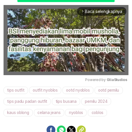
Baca selengkapnya
arrow_forward_ios
Powered by 
GliaStudios
tips outfit
outfit nyoblos
ootd nyoblos
ootd pemilu
Mute
tips padu padan outfit
tips busana
pemilu 2024
kaus oblong
celana jeans
nyoblos
coblos