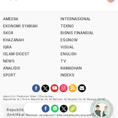
AMEERA
INTERNASIONAL
EKONOMI SYARIAH
TEKNO
SKOR
BISNIS FINANSIAL
KHAZANAH
ESGNOW
IQRA
VISUAL
ISLAM DIGEST
ENGLISH
NEWS
TV
ANALISIS
RAMADHAN
SPORT
INDEKS
About Us
|
Pedoman Siber
|
Disclaimer
Republika.id
|
Ihram.republika.co.id
|
Retizen.id
|
Rejabar.co.id
|
Rejogja.co.id
|
Republika telah diverifikasi oleh Dewan Pers
Sertifikat Nomor 1058/DP-Verifikasi/K/XII/2022