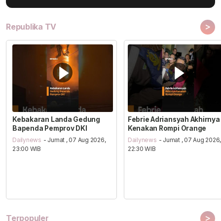
>
Republika TV
Kebakaran Landa Gedung
Febrie Adriansyah Akhirnya
Bapenda Pemprov DKI
Kenakan Rompi Orange
Dailynews
- Jumat , 07 Aug 2026,
Dailynews
- Jumat , 07 Aug 2026
23:00 WIB
22:30 WIB
>
Terpopuler