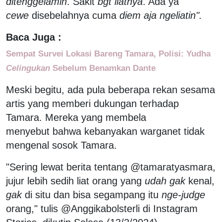
ditenggelamin
. Sakit
bgt
liatnya
. Ada ya
cewe
disebelahnya cuma
diem aja ngeliatin".
Baca Juga :
Sempat Survei Lokasi Bareng Tamara, Polisi: Yudha
Celingukan
Sebelum Benamkan Dante
Meski begitu, ada pula beberapa rekan sesama
artis yang memberi dukungan terhadap
Tamara. Mereka yang membela
menyebut bahwa kebanyakan warganet tidak
mengenal sosok Tamara.
"Sering lewat berita tentang @tamaratyasmara,
jujur lebih sedih liat orang yang
udah gak
kenal,
gak
di situ dan bisa segampang itu
nge-judge
orang," tulis @Anggikabolsterli di Instagram