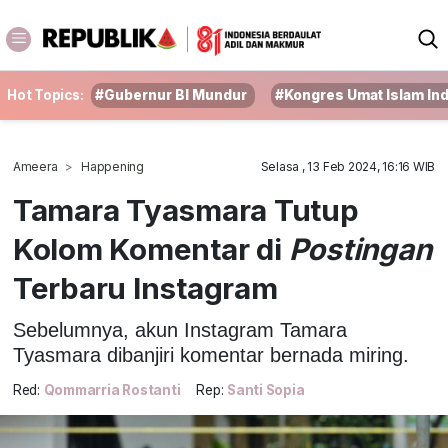
Hot Topics:
#Gubernur BI Mundur
#Kongres Umat Islam In
Ameera
Happening
Selasa , 13 Feb 2024, 16:16 WIB
Tamara Tyasmara Tutup
Kolom Komentar di
Postingan
Terbaru Instagram
Sebelumnya, akun Instagram Tamara
Tyasmara dibanjiri komentar bernada miring.
Red:
Qommarria Rostanti
Rep:
Santi Sopia