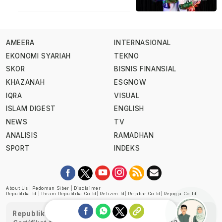
AMEERA
INTERNASIONAL
EKONOMI SYARIAH
TEKNO
SKOR
BISNIS FINANSIAL
KHAZANAH
ESGNOW
IQRA
VISUAL
ISLAM DIGEST
ENGLISH
NEWS
TV
ANALISIS
RAMADHAN
SPORT
INDEKS
About Us
|
Pedoman Siber
|
Disclaimer
Republika.id
|
Ihram.republika.co.id
|
Retizen.id
|
Rejabar.co.id
|
Rejogja.co.id
|
Republika telah diverifikasi oleh Dewan Pers