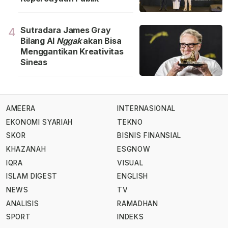
Sutradara James Gray
4
Bilang Al
Nggak
akan Bisa
Menggantikan Kreativitas
Sineas
AMEERA
INTERNASIONAL
EKONOMI SYARIAH
TEKNO
SKOR
BISNIS FINANSIAL
KHAZANAH
ESGNOW
IQRA
VISUAL
ISLAM DIGEST
ENGLISH
NEWS
TV
ANALISIS
RAMADHAN
SPORT
INDEKS