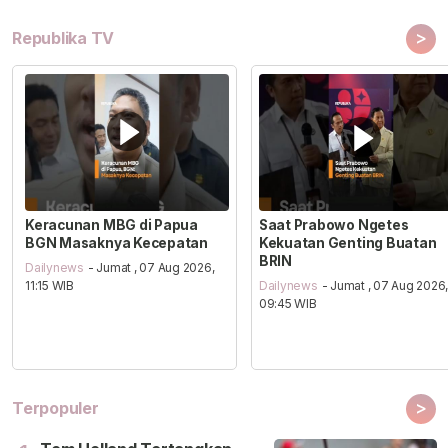
>
Republika TV
Keracunan MBG di Papua
Saat Prabowo Ngetes
BGN Masaknya Kecepatan
Kekuatan Genting Buatan
BRIN
Dailynews
- Jumat , 07 Aug 2026,
11:15 WIB
Dailynews
- Jumat , 07 Aug 2026
09:45 WIB
>
Terpopuler