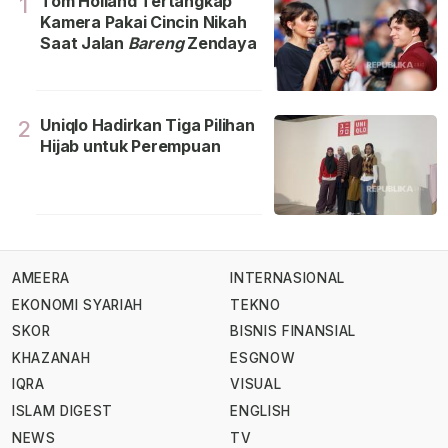
Tom Holland Tertangkap
1
Kamera Pakai Cincin Nikah
Saat Jalan
Bareng
Zendaya
Uniqlo Hadirkan Tiga Pilihan
2
Hijab untuk Perempuan
AMEERA
INTERNASIONAL
EKONOMI SYARIAH
TEKNO
SKOR
BISNIS FINANSIAL
KHAZANAH
ESGNOW
IQRA
VISUAL
ISLAM DIGEST
ENGLISH
NEWS
TV