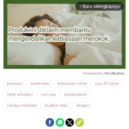
Baca selengkapnya
arrow_forward_ios
Powered by 
GliaStudios
penuaan
kesehatan
kebiasaan sehat
usia 35 tahun
Mute
ritme sirkadian
vo2 max
metabolisme
cahaya matahari
kualitas tidur
oksigen