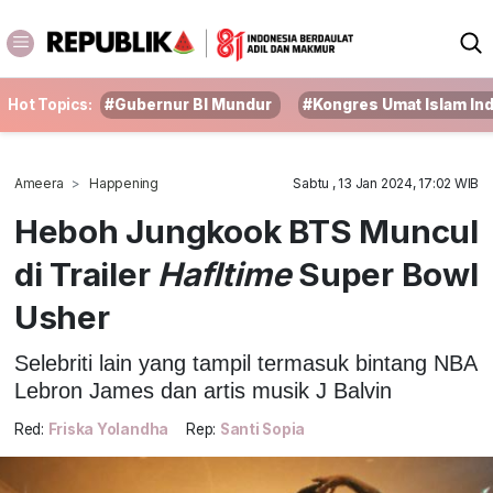
Hot Topics:
#Gubernur BI Mundur
#Kongres Umat Islam In
Ameera
Happening
Sabtu , 13 Jan 2024, 17:02 WIB
Heboh Jungkook BTS Muncul
di Trailer
Hafltime
Super Bowl
Usher
Selebriti lain yang tampil termasuk bintang NBA
Lebron James dan artis musik J Balvin
Red:
Friska Yolandha
Rep:
Santi Sopia