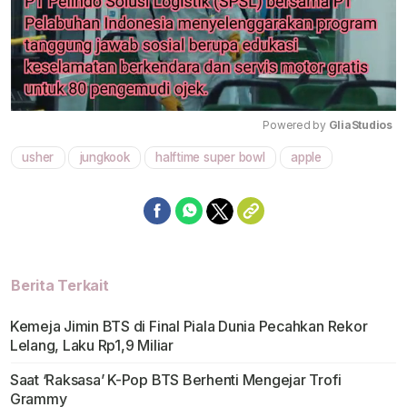
Powered by 
GliaStudios
usher
jungkook
halftime super bowl
apple
Mute
Berita Terkait
Kemeja Jimin BTS di Final Piala Dunia Pecahkan Rekor
Lelang, Laku Rp1,9 Miliar
Saat ‘Raksasa’ K-Pop BTS Berhenti Mengejar Trofi
Grammy