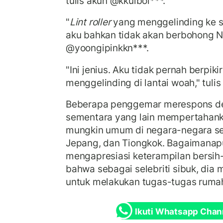
tulis akun @kkulboi***.
"
Lint roller
yang menggelinding ke sel
aku bahkan tidak akan berbohong Na
@yoongipinkkn***.
"Ini jenius. Aku tidak pernah berpik
menggelinding di lantai woah," tuli
Beberapa penggemar merespons de
sementara yang lain mempertahank
mungkin umum di negara-negara sep
Jepang, dan Tiongkok. Bagaimanap
mengapresiasi keterampilan bersih
bahwa sebagai selebriti sibuk, dia
untuk melakukan tugas-tugas ruma
Ikuti Whatsapp Chan