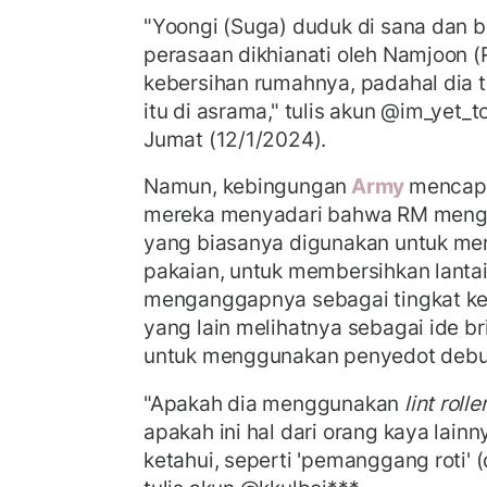
"Yoongi (Suga) duduk di sana dan b
perasaan dikhianati oleh Namjoon 
kebersihan rumahnya, padahal dia 
itu di asrama," tulis akun @im_yet_to
Jumat (12/1/2024).
Namun, kebingungan
Army
mencapa
mereka menyadari bahwa RM men
yang biasanya digunakan untuk me
pakaian, untuk membersihkan lanta
menganggapnya sebagai tingkat ke
yang lain melihatnya sebagai ide bri
untuk menggunakan penyedot debu t
"Apakah dia menggunakan
lint rolle
apakah ini hal dari orang kaya lain
ketahui, seperti 'pemanggang roti' (d