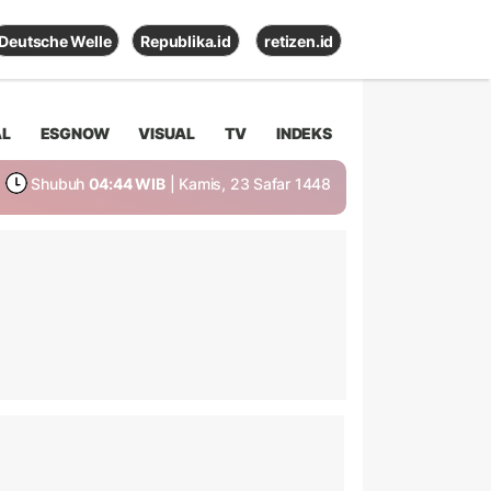
Deutsche Welle
Republika.id
retizen.id
AL
ESGNOW
VISUAL
TV
INDEKS
Shubuh
04:44 WIB
| Kamis, 23 Safar 1448