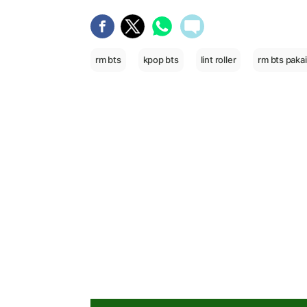
rm bts
kpop bts
lint roller
rm bts pakai