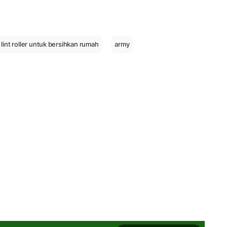
 lint roller untuk bersihkan rumah
army