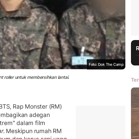
Foto: Dok The Camp
 roller untuk membersihkan lantai.
Ter
BTS, Rap Monster (RM)
membagikan adegan
rem" dalam film
ar
. Meskipun rumah RM