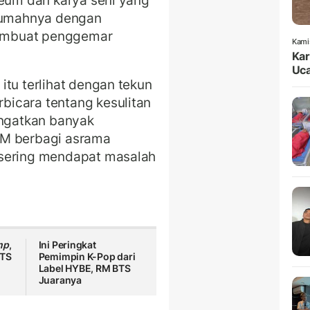
seum dan karya seni yang
umahnya dengan
membuat penggemar
Kami
Kar
Uca
itu terlihat dengan tekun
icara tentang kesulitan
ingatkan banyak
RM berbagi asrama
 sering mendapat masalah
mp
,
Ini Peringkat
BTS
Pemimpin K-Pop dari
Label HYBE, RM BTS
Juaranya