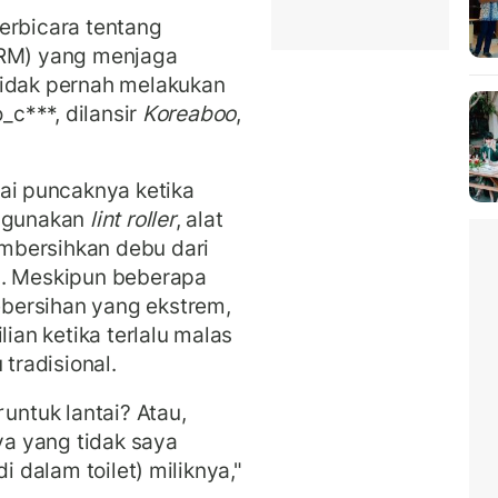
erbicara tentang
(RM) yang menjaga
tidak pernah melakukan
_c***, dilansir
Koreaboo
,
i puncaknya ketika
ggunakan
lint roller
, alat
mbersihkan debu dari
i. Meskipun beberapa
bersihan yang ekstrem,
lian ketika terlalu malas
radisional.
r
untuk lantai? Atau,
nya yang tidak saya
i dalam toilet) miliknya,"