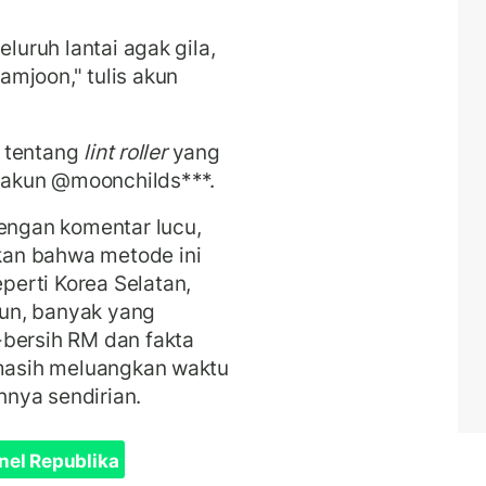
uruh lantai agak gila,
mjoon," tulis akun
ir tentang
lint roller
yang
s akun @moonchilds***.
ngan komentar lucu,
an bahwa metode ini
erti Korea Selatan,
un, banyak yang
-bersih RM dan fakta
 masih meluangkan waktu
hnya sendirian.
nel Republika