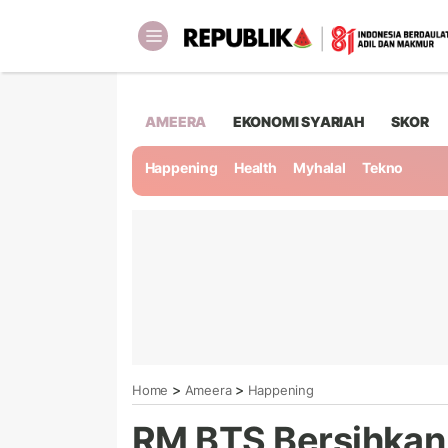
AMEERA
EKONOMI SYARIAH
SKOR
Happening
Health
Myhalal
Tekno
>
>
Home
Ameera
Happening
RM BTS Bersihkan