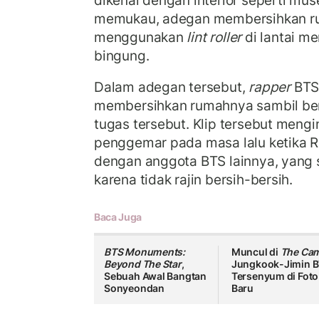
dikenal dengan interior seperti mu
memukau, adegan membersihkan r
menggunakan
lint roller
di lantai 
bingung.
Dalam adegan tersebut,
rapper
BTS 
membersihkan rumahnya sambil berb
tugas tersebut. Klip tersebut meng
penggemar pada masa lalu ketika 
dengan anggota BTS lainnya, yang
karena tidak rajin bersih-bersih.
Baca Juga
BTS Monuments:
Muncul di
The Ca
Beyond The Star
,
Jungkook-Jimin 
Sebuah Awal Bangtan
Tersenyum di Foto
Sonyeondan
Baru