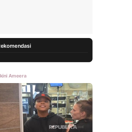
Rekomendasi
kini Ameera