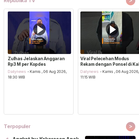
>
Republika TV
Zulhas Jelaskan Anggaran
Viral Pelecehan Modus
Rp3 M per Kopdes
Rekam dengan Ponsel di Ka
Dailynews
- Kamis , 06 Aug 2026,
Dailynews
- Kamis , 06 Aug 2026
18:30 WIB
11:15 WIB
>
Terpopuler