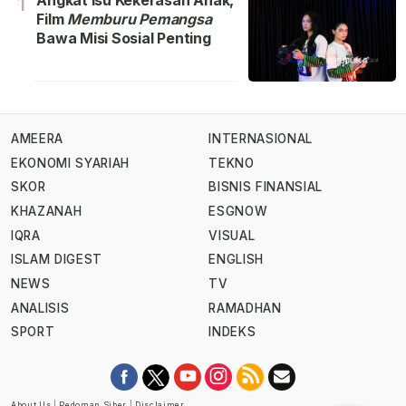
Angkat Isu Kekerasan Anak,
1
Film
Memburu Pemangsa
Bawa Misi Sosial Penting
AMEERA
INTERNASIONAL
EKONOMI SYARIAH
TEKNO
SKOR
BISNIS FINANSIAL
KHAZANAH
ESGNOW
IQRA
VISUAL
ISLAM DIGEST
ENGLISH
NEWS
TV
ANALISIS
RAMADHAN
SPORT
INDEKS
About Us
|
Pedoman Siber
|
Disclaimer