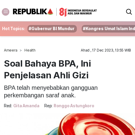
Hot Topics:
#Gubernur BI Mundur
#Kongres Umat Islam In
Ameera
Health
Ahad , 17 Dec 2023, 13:55 WIB
Soal Bahaya BPA, Ini
Penjelasan Ahli Gizi
BPA telah menyebabkan gangguan
perkembangan saraf anak.
Red:
Gita Amanda
Rep:
Ronggo Astungkoro