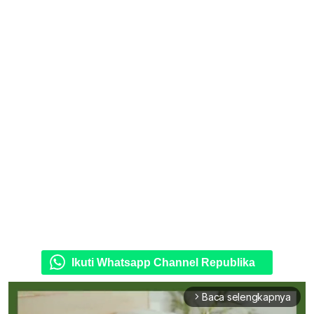
Ikuti Whatsapp Channel Republika
Baca selengkapnya
arrow_forward_ios