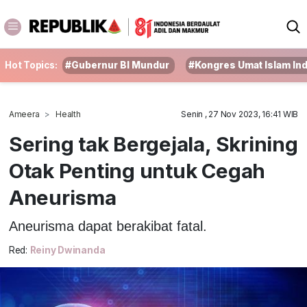
Hot Topics:
#Gubernur BI Mundur
#Kongres Umat Islam In
Ameera
Health
Senin , 27 Nov 2023, 16:41 WIB
Sering tak Bergejala, Skrining
Otak Penting untuk Cegah
Aneurisma
Aneurisma dapat berakibat fatal.
Red:
Reiny Dwinanda