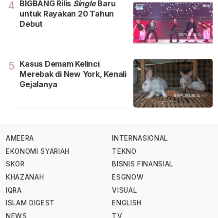
BIGBANG Rilis
Single
Baru
4
untuk Rayakan 20 Tahun
Debut
Kasus Demam Kelinci
5
Merebak di New York, Kenali
Gejalanya
AMEERA
INTERNASIONAL
EKONOMI SYARIAH
TEKNO
SKOR
BISNIS FINANSIAL
KHAZANAH
ESGNOW
IQRA
VISUAL
ISLAM DIGEST
ENGLISH
NEWS
TV