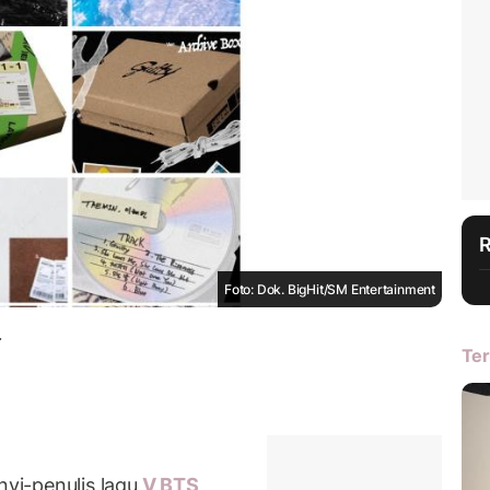
Foto: Dok. BigHit/SM Entertainment
.
Ter
i-penulis lagu
V BTS