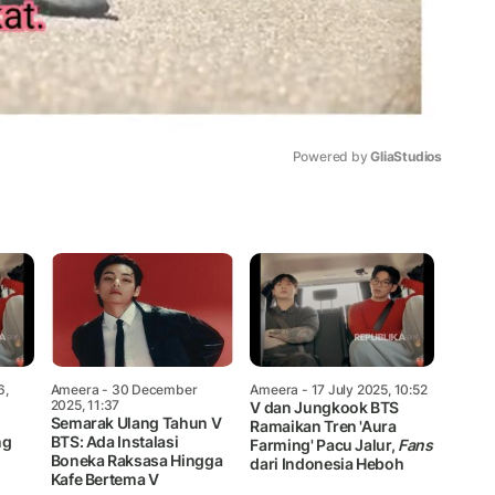
Powered by 
GliaStudios
Mute
6,
Ameera
- 30 December
Ameera
- 17 July 2025, 10:52
2025, 11:37
V dan Jungkook BTS
n
Semarak Ulang Tahun V
Ramaikan Tren 'Aura
ng
BTS: Ada Instalasi
Farming' Pacu Jalur,
Fans
Boneka Raksasa Hingga
dari Indonesia Heboh
Kafe Bertema V