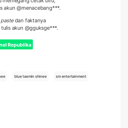
u memegang cetak biru,
ulis akun @menacebang***.
 paste
dan faktanya
 tulis akun @gguksge***.
nel Republika
nee
blue taemin shinee
sm entertainment