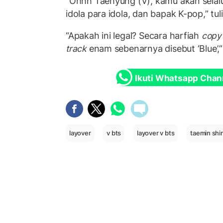
“Ohhh Taehyung (V), kamu akan selal
idola para idola, dan bapak K-pop,” t
“Apakah ini legal? Secara harfiah
copy
track
enam sebenarnya disebut ‘Blue’,”
Ikuti Whatsapp Chan
layover
v bts
layover v bts
taemin shi