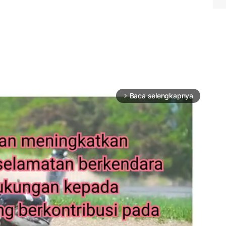
Baca selengkapnya
arrow_forward_ios