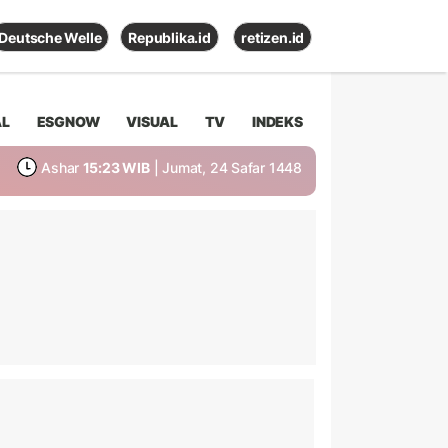
Deutsche Welle
Republika.id
retizen.id
AL
ESGNOW
VISUAL
TV
INDEKS
Ashar
15:23 WIB
| Jumat, 24 Safar 1448