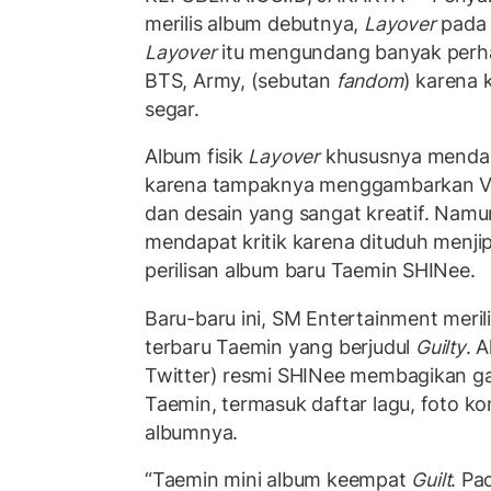
merilis album debutnya,
Layover
pada
Layover
itu mengundang banyak perha
BTS, Army, (sebutan
fandom
) karena 
segar.
Album fisik
Layover
khususnya mendapa
karena tampaknya menggambarkan V 
dan desain yang sangat kreatif. Nam
mendapat kritik karena dituduh menji
perilisan album baru Taemin SHINee.
Baru-baru ini, SM Entertainment meri
terbaru Taemin yang berjudul
Guilty
. 
Twitter) resmi SHINee membagikan 
Taemin, termasuk daftar lagu, foto ko
albumnya.
“Taemin mini album keempat
Guilt
. Pa