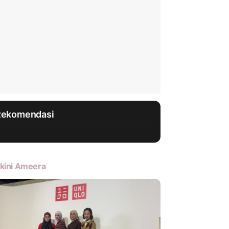
Rekomendasi
kini Ameera