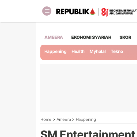
AMEERA
EKONOMI SYARIAH
SKOR
Happening
Health
Myhalal
Tekno
>
>
Home
Ameera
Happening
SM Entertainment