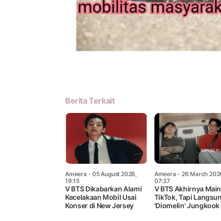
Berita Terkait
Ameera
- 05 August 2026,
Ameera
- 26 March 202
19:15
07:37
V BTS Dikabarkan Alami
V BTS Akhirnya Mai
Kecelakaan Mobil Usai
TikTok, Tapi Langsu
Konser di New Jersey
'Diomelin' Jungkook