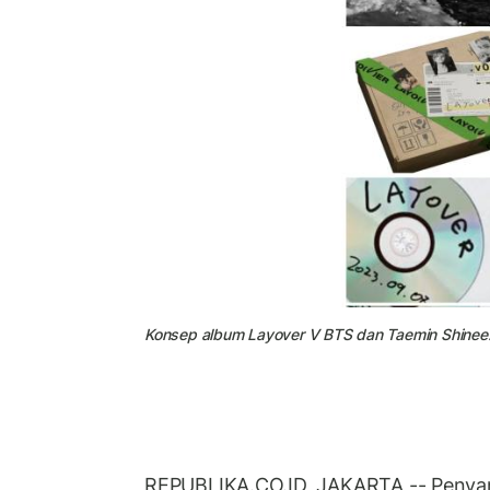
Konsep album Layover V BTS dan Taemin Shinee
REPUBLIKA.CO.ID, JAKARTA -- Penyany