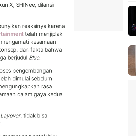
kun X, SHINee, dilansir
unyikan reaksinya karena
rtainment
telah menjiplak
a mengamati kesamaan
 konsep, dan fakta bahwa
uga berjudul
Blue
.
roses pengembangan
elah dimulai sebelum
 mengungkapkan rasa
samaan dalam gaya kedua
p
Layover
, tidak bisa
.