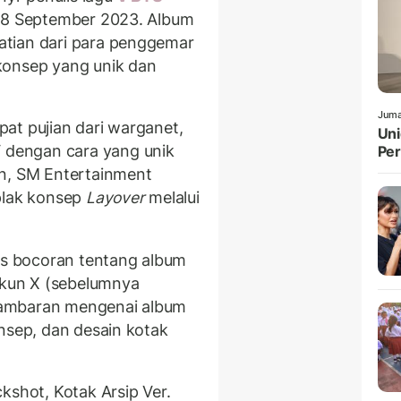
 8 September 2023. Album
tian dari para penggemar
konsep yang unik dan
Juma
t pujian dari warganet,
Uni
dengan cara yang unik
Pe
un, SM Entertainment
plak konsep
Layover
melalui
lis bocoran tentang album
Akun X (sebelumnya
gambaran mengenai album
nsep, dan desain kotak
ckshot, Kotak Arsip Ver.