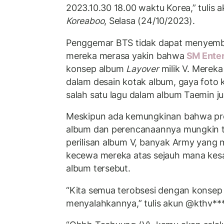
2023.10.30 18.00 waktu Korea,” tulis a
Koreaboo
, Selasa (24/10/2023).
Penggemar BTS tidak dapat menyemb
mereka merasa yakin bahwa
SM Ente
konsep album
Layover
milik V. Merek
dalam desain kotak album, gaya foto
salah satu lagu dalam album Taemin j
Meskipun ada kemungkinan bahwa p
album dan perencanaannya mungkin t
perilisan album V, banyak Army yang
kecewa mereka atas sejauh mana ke
album tersebut.
“Kita semua terobsesi dengan konse
menyalahkannya,” tulis akun @kthv***