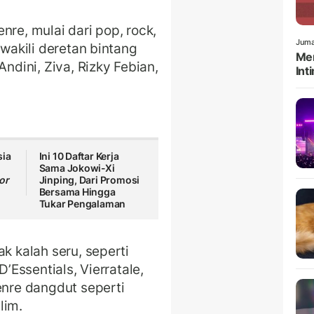
nre, mulai dari pop, rock,
Juma
ewakili deretan bintang
Men
Andini, Ziva, Rizky Febian,
Int
sia
Ini 10 Daftar Kerja
Sama Jokowi-Xi
or
Jinping, Dari Promosi
Bersama Hingga
Tukar Pengalaman
k kalah seru, seperti
D’Essentials, Vierratale,
enre dangdut seperti
lim.