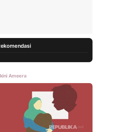
Rekomendasi
kini Ameera