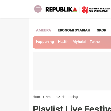
AMEERA
EKONOMI SYARIAH
SKOR
Happening
Health
Myhalal
Tekno
>
>
Home
Ameera
Happening
Playlist Live Festi