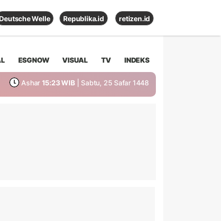
Deutsche Welle
Republika.id
retizen.id
AL
ESGNOW
VISUAL
TV
INDEKS
Ashar
15:23 WIB
| Sabtu, 25 Safar 1448