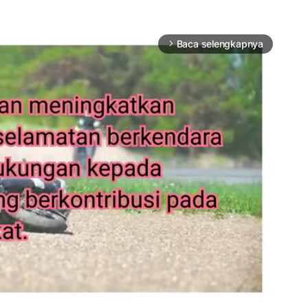
Baca selengkapnya
arrow_forward_ios