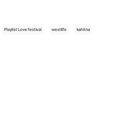
Playlist Love festival
westlife
kahitna