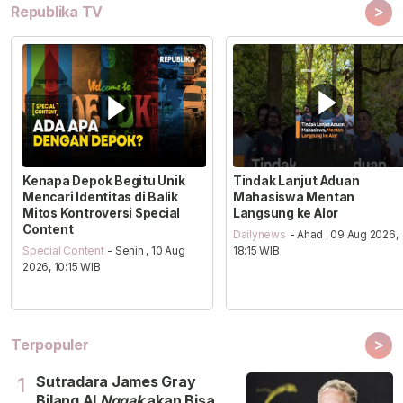
>
Republika TV
Kenapa Depok Begitu Unik
Tindak Lanjut Aduan
Mencari Identitas di Balik
Mahasiswa Mentan
Mitos Kontroversi Special
Langsung ke Alor
Content
Dailynews
- Ahad , 09 Aug 2026,
Special Content
- Senin , 10 Aug
18:15 WIB
2026, 10:15 WIB
>
Terpopuler
Sutradara James Gray
1
Bilang Al
Nggak
akan Bisa