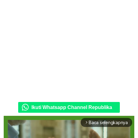
Ikuti Whatsapp Channel Republika
Baca selengkapnya
arrow_forward_ios