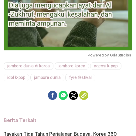
Powered by 
GliaStudios
jambore dunia di korea
jambore korea
agensi k-pop
Mute
idol k-pop
jambore dunia
fyre festival
Berita Terkait
Rayakan Tiga Tahun Perjalanan Budaya, Korea 360