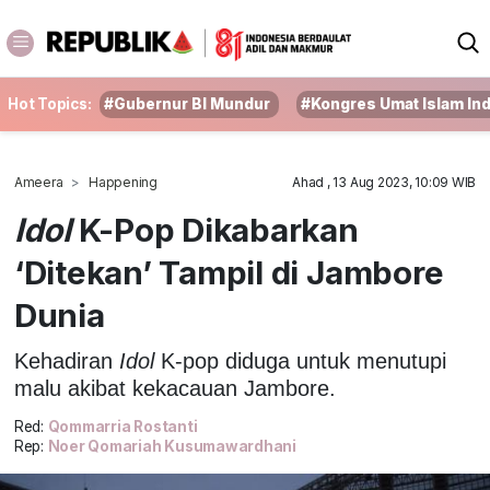
Hot Topics:
#Gubernur BI Mundur
#Kongres Umat Islam In
Ameera
Happening
Ahad , 13 Aug 2023, 10:09 WIB
Idol
K-Pop Dikabarkan
‘Ditekan’ Tampil di Jambore
Dunia
Kehadiran
Idol
K-pop diduga untuk menutupi
malu akibat kekacauan Jambore.
Red:
Qommarria Rostanti
Rep:
Noer Qomariah Kusumawardhani