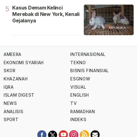
Kasus Demam Kelinci
5
Merebak di New York, Kenali
Gejalanya
AMEERA
INTERNASIONAL
EKONOMI SYARIAH
TEKNO
SKOR
BISNIS FINANSIAL
KHAZANAH
ESGNOW
IQRA
VISUAL
ISLAM DIGEST
ENGLISH
NEWS
TV
ANALISIS
RAMADHAN
SPORT
INDEKS