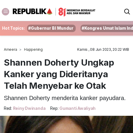
Hot Topics:
#Gubernur BI Mundur
#Kongres Umat Islam In
Ameera
Happening
Kamis , 08 Jun 2023, 20:22 WIB
Shannen Doherty Ungkap
Kanker yang Dideritanya
Telah Menyebar ke Otak
Shannen Doherty menderita kanker payudara.
Red:
Reiny Dwinanda
Rep:
Gumanti Awaliyah