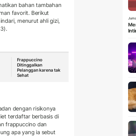
hatikan bahan tambahan
an favorit. Berikut
Juma
dari, menurut ahli gizi,
Men
3).
Int
Frappuccino
Ditinggalkan
r
Pelanggan karena tak
Sehat
adan dengan risikonya
iet terdaftar berbasis di
an frappuccino dan
ung apa yang ia sebut