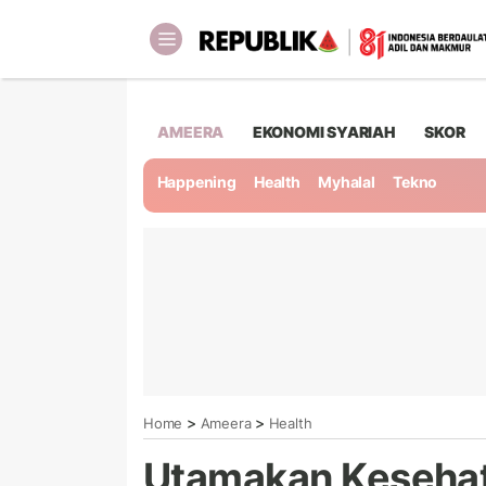
AMEERA
EKONOMI SYARIAH
SKOR
Happening
Health
Myhalal
Tekno
>
>
Home
Ameera
Health
Utamakan Kesehatan