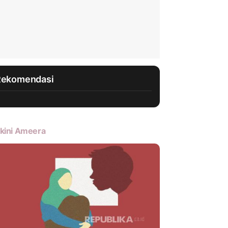
Rekomendasi
kini Ameera