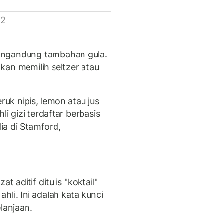
 2
engandung tambahan gula.
kan memilih seltzer atau
k nipis, lemon atau jus
li gizi terdaftar berbasis
ia di Stamford,
t aditif ditulis "koktail"
hli. Ini adalah kata kunci
lanjaan.