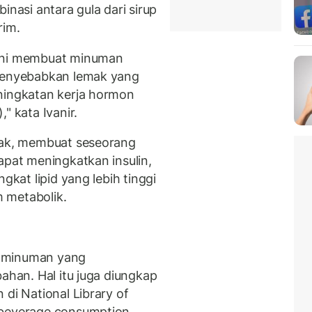
inasi antara gula dari sirup
rim.
 ini membuat minuman
 menyebabkan lemak yang
ningkatan kerja hormon
" kata Ivanir.
otak, membuat seseorang
apat meningkatkan insulin,
gkat lipid yang lebih tinggi
 metabolik.
ai minuman yang
bahan. Hal itu juga diungkap
 di National Library of
 beverage consumption