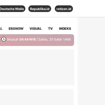
Deutsche Welle
Republika.id
retizen.id
AL
ESGNOW
VISUAL
TV
INDEKS
Shubuh
04:44 WIB
| Sabtu, 25 Safar 1448