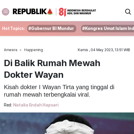
Hot Topics:
#Gubernur BI Mundur
#Kongres Umat Islam In
Ameera
Happening
Kamis , 04 May 2023, 13:51 WIB
Di Balik Rumah Mewah
Dokter Wayan
Kisah dokter I Wayan Tirta yang tinggal di
rumah mewah terbengkalai viral.
Red:
Natalia Endah Hapsari