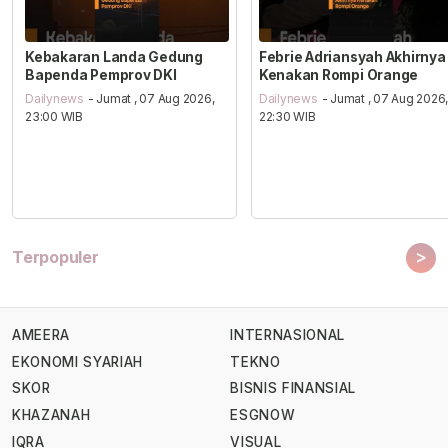
Kebakaran Landa Gedung
Febrie Adriansyah Akhirnya
Bapenda Pemprov DKI
Kenakan Rompi Orange
Dailynews
- Jumat , 07 Aug 2026,
Dailynews
- Jumat , 07 Aug 2026
23:00 WIB
22:30 WIB
>
Terpopuler
AMEERA
INTERNASIONAL
EKONOMI SYARIAH
TEKNO
SKOR
BISNIS FINANSIAL
KHAZANAH
ESGNOW
IQRA
VISUAL