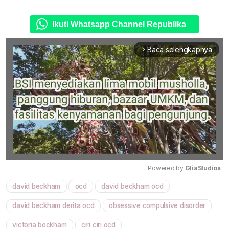
Ikuti Whatsapp Channel Republika
Baca selengkapnya
arrow_forward_ios
Powered by 
GliaStudios
david beckham
ocd
david beckham ocd
Mute
david beckham derita ocd
obsessive compulsive disorder
victoria beckham
ciri ciri ocd