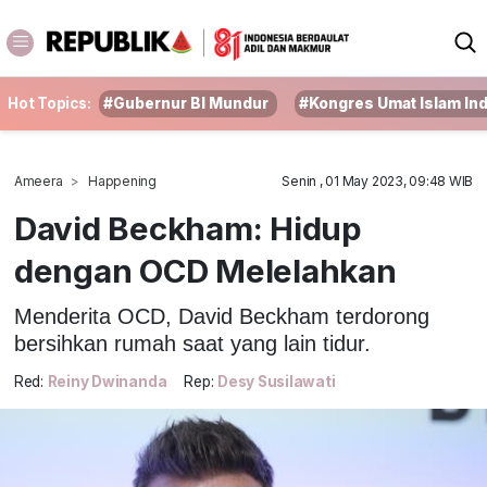
Hot Topics:
#Gubernur BI Mundur
#Kongres Umat Islam In
Ameera
Happening
Senin , 01 May 2023, 09:48 WIB
David Beckham: Hidup
dengan OCD Melelahkan
Menderita OCD, David Beckham terdorong
bersihkan rumah saat yang lain tidur.
Red:
Reiny Dwinanda
Rep:
Desy Susilawati