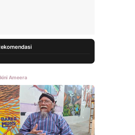
Rekomendasi
kini Ameera