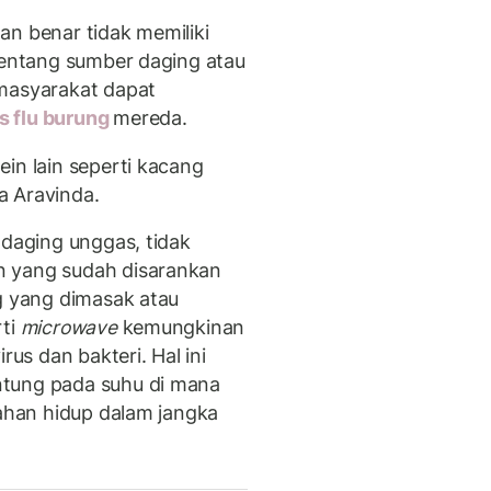
an benar tidak memiliki
 tentang sumber daging atau
 masyarakat dapat
s flu burung
mereda.
in lain seperti kacang
ta Aravinda.
 daging unggas, tidak
n yang sudah disarankan
ng yang dimasak atau
rti
microwave
kemungkinan
s dan bakteri. Hal ini
ntung pada suhu di mana
tahan hidup dalam jangka