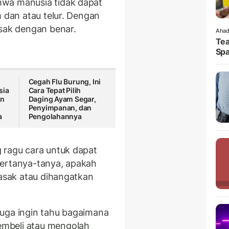
hwa manusia tidak dapat
m dan atau telur. Dengan
asak dengan benar.
Ahad
Tea
Spa
Cegah Flu Burung, Ini
sia
Cara Tepat Pilih
an
Daging Ayam Segar,
Penyimpanan, dan
a
Pengolahannya
 ragu cara untuk dapat
bertanya-tanya, apakah
masak atau dihangatkan
juga ingin tahu bagaimana
mbeli atau mengolah