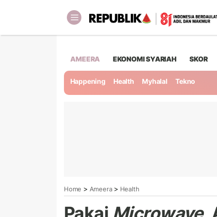
AMEERA
EKONOMI SYARIAH
SKOR
Happening
Health
Myhalal
Tekno
>
>
Home
Ameera
Health
Pakai
Microwave
,