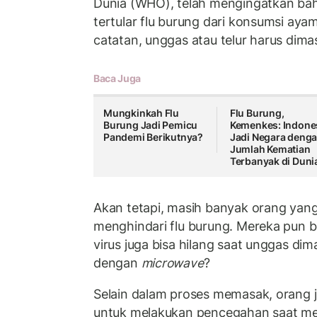
Dunia (WHO), telah mengingatkan ba
tertular flu burung dari konsumsi aya
catatan, unggas atau telur harus dim
Baca Juga
Mungkinkah Flu
Flu Burung,
Burung Jadi Pemicu
Kemenkes: Indone
Pandemi Berikutnya?
Jadi Negara deng
Jumlah Kematian
Terbanyak di Duni
Akan tetapi, masih banyak orang yang
menghindari flu burung. Mereka pun 
virus juga bisa hilang saat unggas di
dengan
microwave
?
Selain dalam proses memasak, orang 
untuk melakukan pencegahan saat me