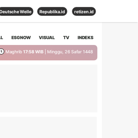
Deutsche Welle
Republika.id
retizen.id
AL
ESGNOW
VISUAL
TV
INDEKS
Maghrib
17:58 WIB
| Minggu, 26 Safar 1448