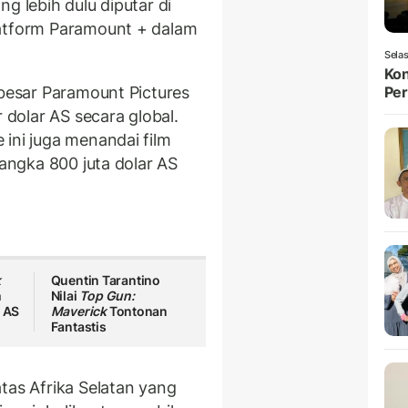
ang lebih dulu diputar di
atform Paramount + dalam
Selas
Kon
rbesar Paramount Pictures
Per
r dolar AS secara global.
ini juga menandai film
 angka 800 juta dolar AS
k
Quentin Tarantino
m
Nilai
Top Gun:
s AS
Maverick
Tontonan
Fantastis
tas Afrika Selatan yang