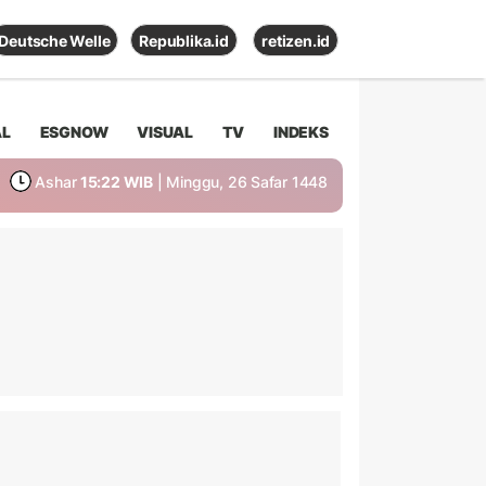
Deutsche Welle
Republika.id
retizen.id
AL
ESGNOW
VISUAL
TV
INDEKS
Ashar
15:22 WIB
| Minggu, 26 Safar 1448