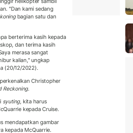
inggir helikopter sambil
an. "Dan kami sedang
ckoning
bagian satu dan
anpa berterima kasih kepada
skop, dan terima kasih
 Saya merasa sangat
ibur kalian," ungkap
sa (20/12/2022).
perkenalkan Christopher
 Reckoning
.
ai
syuting
, kita harus
cQuarrie kepada Cruise.
rus mendapatkan gambar
nya kepada McQuarrie.