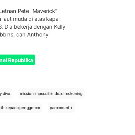
 Letnan Pete "Maverick"
 laut muda di atas kapal
. Dia bekerja dengan Kelly
obbins, dan Anthony
nel Republika
y dive
mission impossible dead reckoning
asih kepada penggemar
paramount +