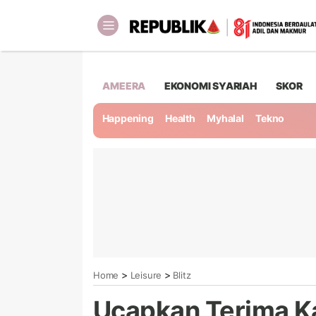
AMEERA
EKONOMI SYARIAH
SKOR
Happening
Health
Myhalal
Tekno
>
>
Home
Leisure
Blitz
Ucapkan Terima K