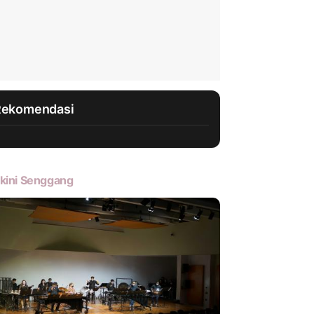
Rekomendasi
kini Senggang