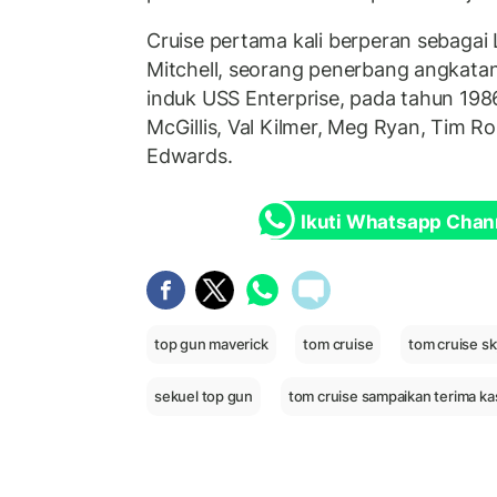
Cruise pertama kali berperan sebagai
Mitchell, seorang penerbang angkatan
induk USS Enterprise, pada tahun 1986
McGillis, Val Kilmer, Meg Ryan, Tim R
Edwards.
Ikuti Whatsapp Chan
top gun maverick
tom cruise
tom cruise sk
sekuel top gun
tom cruise sampaikan terima k