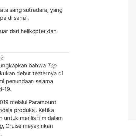
kata sang sutradara, yang
pa di sana".
ar dari helikopter dan
 2
ngungkapkan bahwa
Top
kukan debut teaternya di
mi penundaan selama
d-19.
 2019 melalui Paramount
ndala produksi. Ketika
 untuk merilis film dalam
g
, Cruise meyakinkan
.