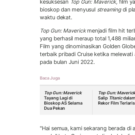
kesuksesan
Top Gun: Maverick,
film y
bioskop dan menyusul
streaming
di pl
waktu dekat.
Top Gun: Maverick
menjadi film hit te
yang berhasil meraup total 1,488 milia
Film yang dinominasikan Golden Globe 
terbaik pribadi Cruise ketika melewati
pada bulan Juni 2022.
Baca Juga
Top Gun: Maverick
Top Gun: Maveric
Tayang Lagi di
Salip
Titanic
dala
Bioskop AS Selama
Rekor Film Terlari
Dua Pekan
"Hai semua, kami sekarang berada di a