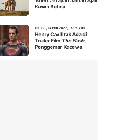
'Aneh' Jerapah Jantan Ajak
Kawin Betina
Selasa , 14 Feb 2023, 14:05 WIB
Henry Cavill tak Ada di
Trailer Film
The Flash
,
Penggemar Kecewa