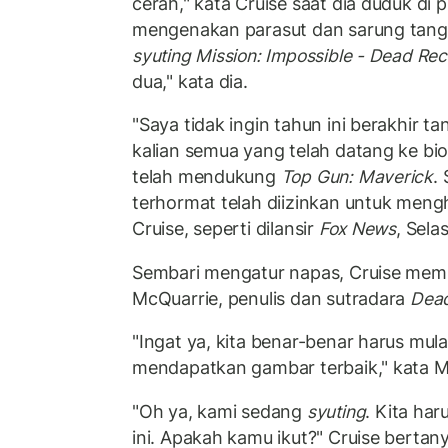
cerah," kata Cruise saat dia duduk di p
mengenakan parasut dan sarung tang
syuting Mission: Impossible - Dead Re
dua," kata dia.
"Saya tidak ingin tahun ini berakhir t
kalian semua yang telah datang ke bio
telah mendukung
Top Gun: Maverick
.
terhormat telah diizinkan untuk mengh
Cruise, seperti dilansir
Fox News
, Sela
Sembari mengatur napas, Cruise mem
McQuarrie, penulis dan sutradara
Dead
"Ingat ya, kita benar-benar harus mul
mendapatkan gambar terbaik," kata M
"Oh ya, kami sedang
syuting
. Kita ha
ini. Apakah kamu ikut?" Cruise berta