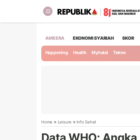
AMEERA
EKONOMI SYARIAH
SKOR
Happening
Health
Myhalal
Tekno
>
>
Home
Leisure
Info Sehat
Data WHO: Angka 