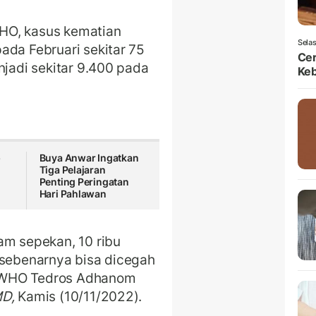
HO, kasus kematian
Selas
ada Februari sekitar 75
Ce
njadi sekitar 9.400 pada
Ke
p
Buya Anwar Ingatkan
Tiga Pelajaran
Penting Peringatan
Hari Pahlawan
am sepekan, 10 ribu
 sebenarnya bisa dicegah
al WHO Tedros Adhanom
D,
Kamis (10/11/2022).