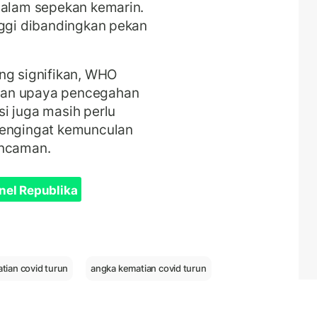
dalam sepekan kemarin.
nggi dibandingkan pekan
ng signifikan, WHO
kan upaya pencegahan
i juga masih perlu
mengingat kemunculan
ancaman.
nel Republika
tian covid turun
angka kematian covid turun