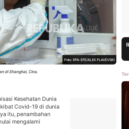
Foto: EPA-EFE/ALEX PLAVEVSKI
an di Shanghai, Cina.
Ter
isasi Kesehatan Dunia
ibat Covid-19 di dunia
nya itu, penambahan
 mulai mengalami