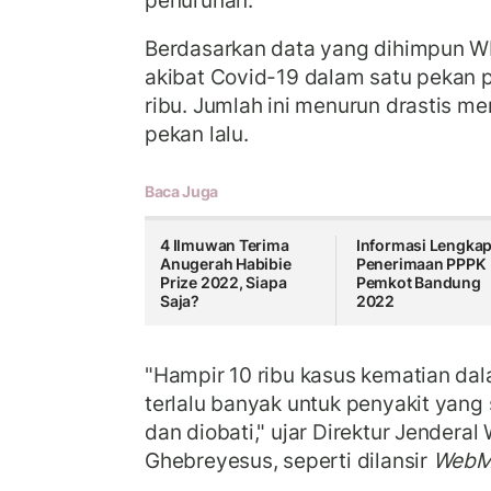
penurunan.
Berdasarkan data yang dihimpun W
akibat Covid-19 dalam satu pekan p
ribu. Jumlah ini menurun drastis me
pekan lalu.
Baca Juga
4 Ilmuwan Terima
Informasi Lengka
Anugerah Habibie
Penerimaan PPPK
Prize 2022, Siapa
Pemkot Bandung
Saja?
2022
"Hampir 10 ribu kasus kematian dal
terlalu banyak untuk penyakit yang
dan diobati," ujar Direktur Jender
Ghebreyesus, seperti dilansir
WebM