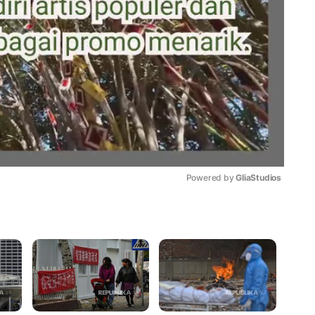
Powered by 
GliaStudios
Mute