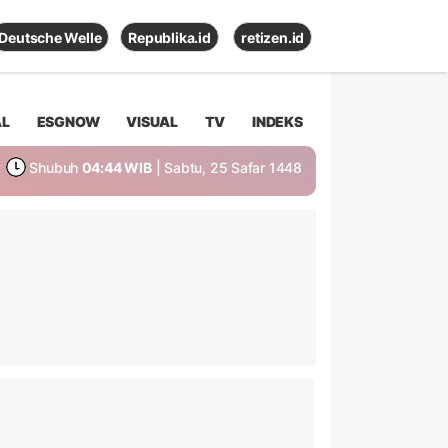
Deutsche Welle
Republika.id
retizen.id
AL
ESGNOW
VISUAL
TV
INDEKS
Shubuh
04:44 WIB
| Sabtu, 25 Safar 1448