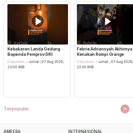
Kebakaran Landa Gedung
Febrie Adriansyah Akhirnya
Bapenda Pemprov DKI
Kenakan Rompi Orange
Dailynews
- Jumat , 07 Aug 2026,
Dailynews
- Jumat , 07 Aug 2026
23:00 WIB
22:30 WIB
>
Terpopuler
AMEERA
INTERNASIONAL