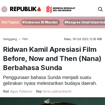
Hot Topics:
#Gubernur BI Mundur
#Kongres Umat Islam In
Senggang
Film
Rabu , 19 Oct 2022, 12:25 WIB
Ridwan Kamil Apresiasi Film
Before, Now and Then (Nana)
Berbahasa Sunda
Penggunaan bahasa Sunda menjadi suatu
gebrakan nyata melestarikan budaya daerah.
Red:
Agus Yulianto
Rep:
Arie Lukihardianti