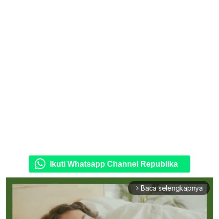
Ikuti Whatsapp Channel Republika
Baca selengkapnya
arrow_forward_ios