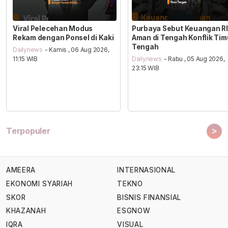
Viral Pelecehan Modus
Purbaya Sebut Keuangan RI
Rekam dengan Ponsel di Kaki
Aman di Tengah Konflik Tim
Tengah
Dailynews
- Kamis , 06 Aug 2026,
11:15 WIB
Dailynews
- Rabu , 05 Aug 2026,
23:15 WIB
>
Terpopuler
AMEERA
INTERNASIONAL
EKONOMI SYARIAH
TEKNO
SKOR
BISNIS FINANSIAL
KHAZANAH
ESGNOW
IQRA
VISUAL