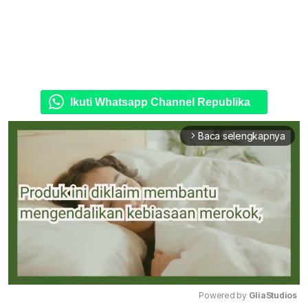
Ikuti Whatsapp Channel Republika
Baca selengkapnya
arrow_forward_ios
Powered by 
GliaStudios