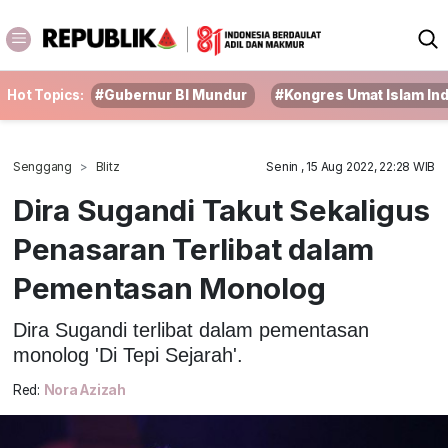
Hot Topics:
#Gubernur BI Mundur
#Kongres Umat Islam In
Senggang
Blitz
Senin , 15 Aug 2022, 22:28 WIB
Dira Sugandi Takut Sekaligus
Penasaran Terlibat dalam
Pementasan Monolog
Dira Sugandi terlibat dalam pementasan
monolog 'Di Tepi Sejarah'.
Red:
Nora Azizah