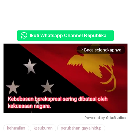
Ikuti Whatsapp Channel Republika
Baca selengkapnya
arrow_forward_ios
Powered by 
GliaStudios
kehamilan
kesuburan
perubahan gaya hidup
Mute