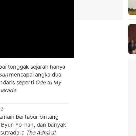
pai tonggak sejarah hanya
san
mencapai angka dua
endaris seperti
Ode to My
uerade
.
 2
main bertabur bintang
, Byun Yo-han, dan banyak
i sutradara
The Admiral: