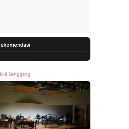
Rekomendasi
kini Senggang