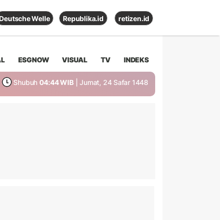
Deutsche Welle
Republika.id
retizen.id
AL
ESGNOW
VISUAL
TV
INDEKS
Shubuh
04:44 WIB
| Jumat, 24 Safar 1448