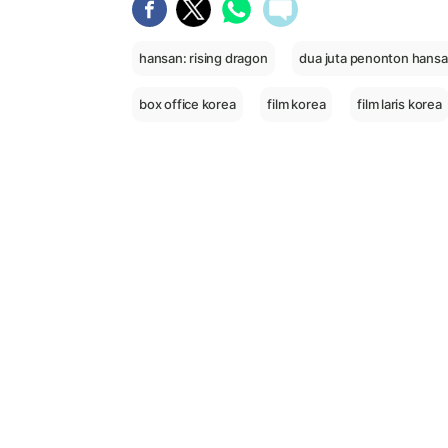
hansan: rising dragon
dua juta penonton hansan
box office korea
film korea
film laris korea