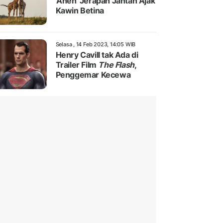
'Aneh' Jerapah Jantan Ajak
Kawin Betina
Selasa , 14 Feb 2023, 14:05 WIB
Henry Cavill tak Ada di
Trailer Film
The Flash
,
Penggemar Kecewa