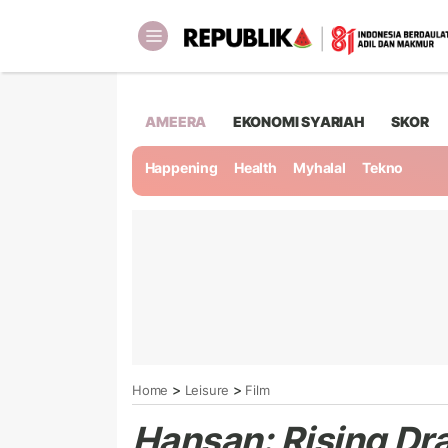
AMEERA
EKONOMI SYARIAH
SKOR
Happening
Health
Myhalal
Tekno
>
>
Home
Leisure
Film
Hansan: Rising Dr