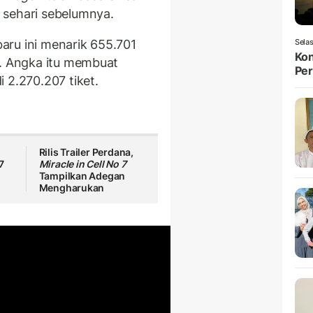
 sehari sebelumnya.
baru ini menarik 655.701
Selas
Kon
a. Angka itu membuat
Per
 2.270.207 tiket.
Rilis Trailer Perdana,
7
Miracle in Cell No 7
Tampilkan Adegan
Mengharukan