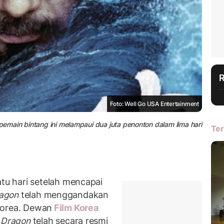
Foto: Well Go USA Entertainment
 pemain bintang ini melampaui dua juta penonton dalam lima hari
Ter
u hari setelah mencapai
ragon
telah menggandakan
orea. Dewan
Film Korea
g Dragon
telah secara resmi