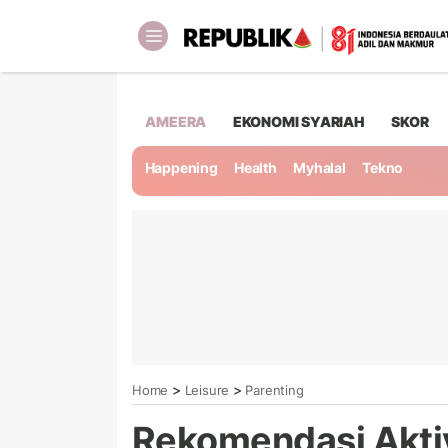
AMEERA
EKONOMI SYARIAH
SKOR
Happening
Health
Myhalal
Tekno
>
>
Home
Leisure
Parenting
Rekomendasi Akti