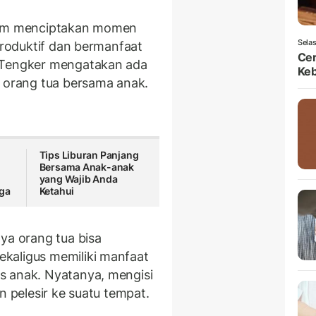
alam menciptakan momen
Selas
 produktif dan bermanfaat
Ce
Tengker mengatakan ada
Ke
n orang tua bersama anak.
Tips Liburan Panjang
r
Bersama Anak-anak
yang Wajib Anda
aga
Ketahui
ya orang tua bisa
kaligus memiliki manfaat
s anak. Nyatanya, mengisi
n pelesir ke suatu tempat.