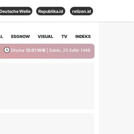
Deutsche Welle
Republika.id
retizen.id
AL
ESGNOW
VISUAL
TV
INDEKS
Dhuhur
12:01 WIB
| Sabtu, 25 Safar 1448