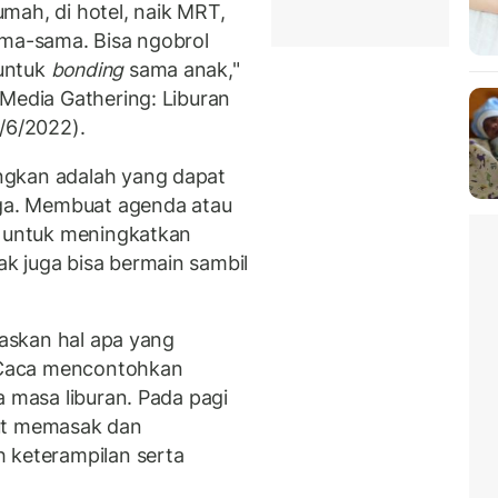
mah, di hotel, naik MRT,
ama-sama. Bisa ngobrol
untuk
bonding
sama anak,"
 Media Gathering: Liburan
/6/2022).
ngkan adalah yang dapat
rga. Membuat agenda atau
 untuk meningkatkan
k juga bisa bermain sambil
laskan hal apa yang
. Caca mencontohkan
a masa liburan. Pada pagi
kut memasak dan
 keterampilan serta