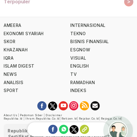
>
Terpopuler
AMEERA
INTERNASIONAL
EKONOMI SYARIAH
TEKNO
SKOR
BISNIS FINANSIAL
KHAZANAH
ESGNOW
IQRA
VISUAL
ISLAM DIGEST
ENGLISH
NEWS
TV
ANALISIS
RAMADHAN
SPORT
INDEKS
About Us
|
Pedoman Siber
|
Disclaimer
Republika.id
|
Ihram.republika.co.id
|
Retizen.id
|
Rejabar.co.id
|
Rejogja.co.id
|
Republika telah diverifikasi oleh Dewan Pers
Sertifikat Nomor 1058/DP-Verifikasi/K/XII/2022