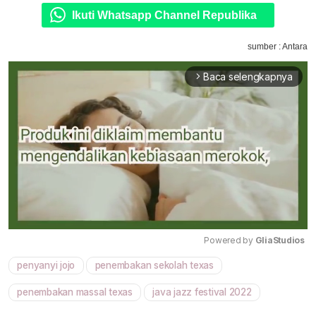
Ikuti Whatsapp Channel Republika
sumber : Antara
Baca selengkapnya
arrow_forward_ios
Powered by 
GliaStudios
penyanyi jojo
penembakan sekolah texas
Mute
penembakan massal texas
java jazz festival 2022