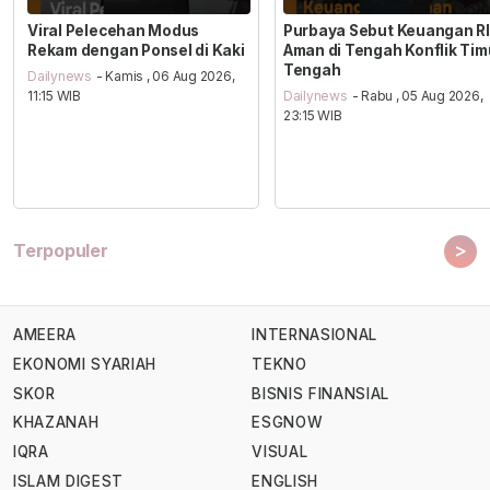
Viral Pelecehan Modus
Purbaya Sebut Keuangan RI
Rekam dengan Ponsel di Kaki
Aman di Tengah Konflik Tim
Tengah
Dailynews
- Kamis , 06 Aug 2026,
11:15 WIB
Dailynews
- Rabu , 05 Aug 2026,
23:15 WIB
>
Terpopuler
AMEERA
INTERNASIONAL
EKONOMI SYARIAH
TEKNO
SKOR
BISNIS FINANSIAL
KHAZANAH
ESGNOW
IQRA
VISUAL
ISLAM DIGEST
ENGLISH