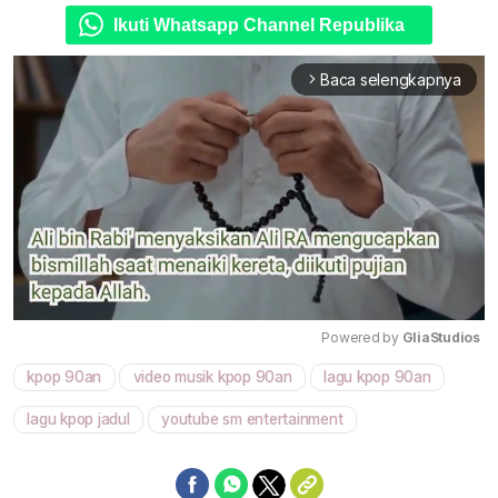
Ikuti Whatsapp Channel Republika
Baca selengkapnya
arrow_forward_ios
Powered by 
GliaStudios
kpop 90an
video musik kpop 90an
lagu kpop 90an
Mute
lagu kpop jadul
youtube sm entertainment