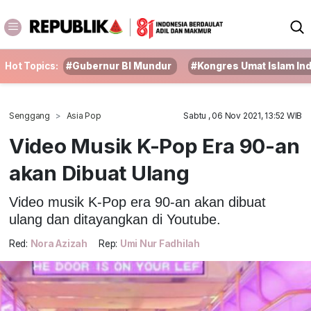
Hot Topics:
#Gubernur BI Mundur
#Kongres Umat Islam In
Senggang
Asia Pop
Sabtu , 06 Nov 2021, 13:52 WIB
Video Musik K-Pop Era 90-an
akan Dibuat Ulang
Video musik K-Pop era 90-an akan dibuat
ulang dan ditayangkan di Youtube.
Red:
Nora Azizah
Rep:
Umi Nur Fadhilah