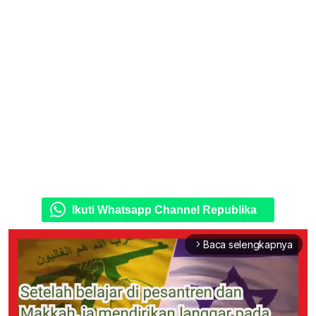
Ikuti Whatsapp Channel Republika
Baca selengkapnya
arrow_forward_ios