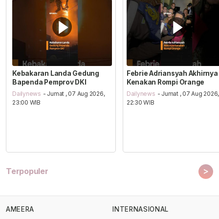
Kebakaran Landa Gedung
Febrie Adriansyah Akhirnya
Bapenda Pemprov DKI
Kenakan Rompi Orange
Dailynews
- Jumat , 07 Aug 2026,
Dailynews
- Jumat , 07 Aug 2026
23:00 WIB
22:30 WIB
>
Terpopuler
AMEERA
INTERNASIONAL