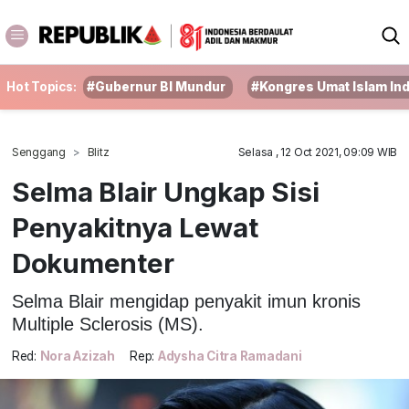
Hot Topics:
#Gubernur BI Mundur
#Kongres Umat Islam In
Senggang
Blitz
Selasa , 12 Oct 2021, 09:09 WIB
Selma Blair Ungkap Sisi
Penyakitnya Lewat
Dokumenter
Selma Blair mengidap penyakit imun kronis
Multiple Sclerosis (MS).
Red:
Nora Azizah
Rep:
Adysha Citra Ramadani