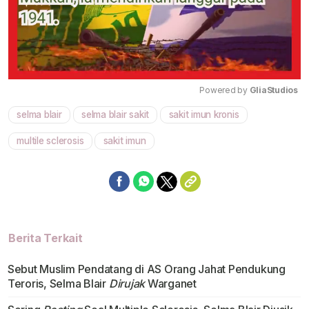
Powered by 
GliaStudios
selma blair
selma blair sakit
sakit imun kronis
Mute
multile sclerosis
sakit imun
Berita Terkait
Sebut Muslim Pendatang di AS Orang Jahat Pendukung
Teroris, Selma Blair
Dirujak
Warganet