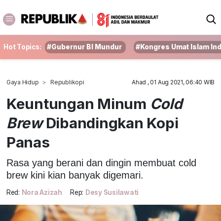
Hot Topics:
#Gubernur BI Mundur
#Kongres Umat Islam In
Gaya Hidup
Republikopi
Ahad , 01 Aug 2021, 06:40 WIB
Keuntungan Minum
Cold
Brew
Dibandingkan Kopi
Panas
Rasa yang berani dan dingin membuat cold
brew kini kian banyak digemari.
Red:
Nora Azizah
Rep:
Desy Susilawati