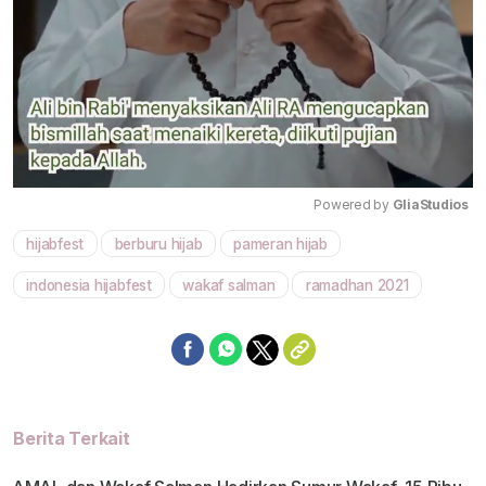
Powered by 
GliaStudios
hijabfest
berburu hijab
pameran hijab
Mute
indonesia hijabfest
wakaf salman
ramadhan 2021
Berita Terkait