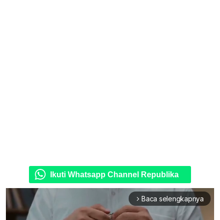
Ikuti Whatsapp Channel Republika
Baca selengkapnya
arrow_forward_ios