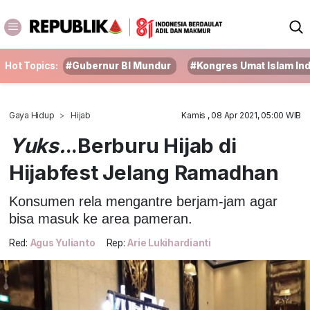
Hot Topics:
#Gubernur BI Mundur
#Kongres Umat Islam In
Gaya Hidup
Hijab
Kamis , 08 Apr 2021, 05:00 WIB
Yuks.
..Berburu Hijab di
Hijabfest Jelang Ramadhan
Konsumen rela mengantre berjam-jam agar
bisa masuk ke area pameran.
Red:
Agus Yulianto
Rep:
Arie Lukihardianti