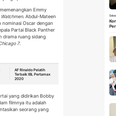
u memenangkan Emmy
O
Watchmen
. Abdul-Mateen
Selas
Kon
am nominasi Oscar dengan
Per
epala Partai Black Panther
am drama ruang sidang
 Chicago 7
.
a
AF Rinaldo Pelatih
Terbaik IBL Pertamax
2020
tai yang didirikan Bobby
am filmnya itu adalah
ntasikan seorang yang