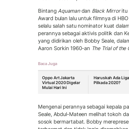
Bintang
Aquaman
dan
Black Mirror
it
Award bulan lalu untuk filmnya di HB
selalu salah satu nominator kuat dal
perannya sebagai aktivis politik dan K
yang didirikan oleh Bobby Seale, dal
Aaron Sorkin 1960-an
The Trial of the
Baca Juga
Oppo Art Jakarta
Haruskah Ada Lig
Virtual 2020 Digelar
Pilkada 2020?
Mulai Hari Ini
Mengenai perannya sebagai kepala par
Seale, Abdul-Mateen melihat tokoh dal
sosok bermartabat. Bobby mereprese