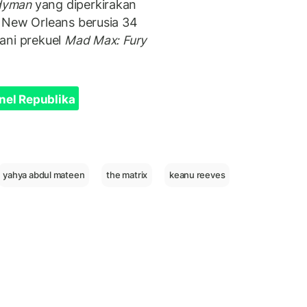
dyman
yang diperkirakan
 New Orleans berusia 34
ani prekuel
Mad Max: Fury
nel Republika
yahya abdul mateen
the matrix
keanu reeves