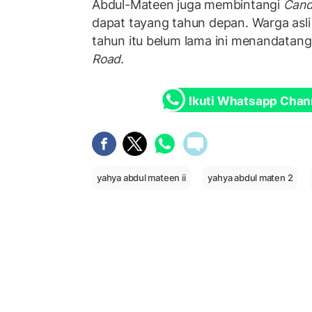
Abdul-Mateen juga membintangi
Can
dapat tayang tahun depan. Warga asli
tahun itu belum lama ini menandatang
Road
.
Ikuti Whatsapp Chan
yahya abdul mateen ii
yahya abdul maten 2