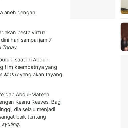
.
asa aneh dengan
dakan pesta virtual
dini hari sampai jam 7
 Today
.
buruk, saat ini Abdul-
ng film keempatnya yang
lm
Matrix
yang akan tayang
yergap Abdul-Mateen
dengan Keanu Reeves. Bagi
nggi, dia selalu menjadi
sangat baik tentang
i
syuting
.