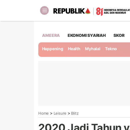
AMEERA
EKONOMI SYARIAH
SKOR
Happening
Health
Myhalal
Tekno
>
>
Home
Leisure
Blitz
2020 Jadi Tahun y