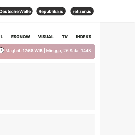
Deutsche Welle
Republika.id
retizen.id
AL
ESGNOW
VISUAL
TV
INDEKS
Maghrib
17:58 WIB
| Minggu, 26 Safar 1448