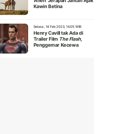
'Aneh' Jerapah Jantan Ajak
Kawin Betina
Selasa , 14 Feb 2023, 14:05 WIB
Henry Cavill tak Ada di
Trailer Film
The Flash
,
Penggemar Kecewa