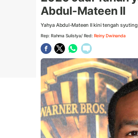
Abdul-Mateen II
Yahya Abdul-Mateen II kini tengah syutin
Rep: Rahma Sulistya/ Red:
Reiny Dwinanda