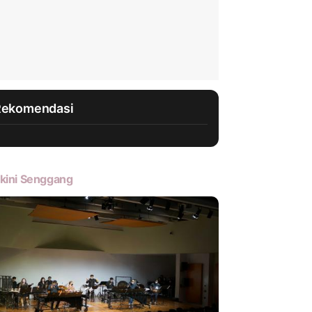
Rekomendasi
kini Senggang