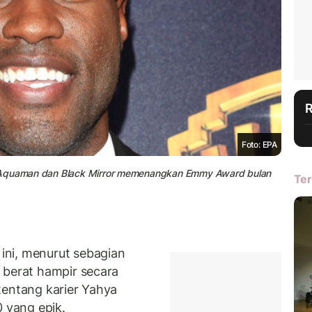
Foto: EPA
g Aquaman dan Black Mirror memenangkan Emmy Award bulan
Ter
ni, menurut sebagian
 berat hampir secara
tentang karier Yahya
0 yang epik.