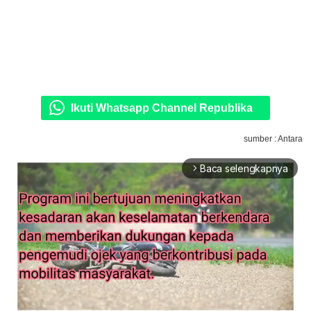
Ikuti Whatsapp Channel Republika
sumber : Antara
Baca selengkapnya
arrow_forward_ios