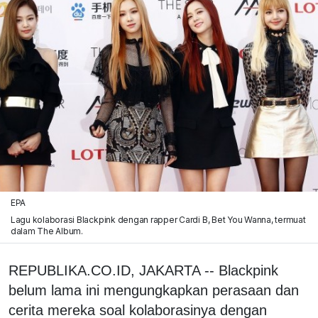
EPA
Lagu kolaborasi Blackpink dengan rapper Cardi B, Bet You Wanna, termuat
dalam The Album.
REPUBLIKA.CO.ID, JAKARTA -- Blackpink
belum lama ini mengungkapkan perasaan dan
cerita mereka soal kolaborasinya dengan