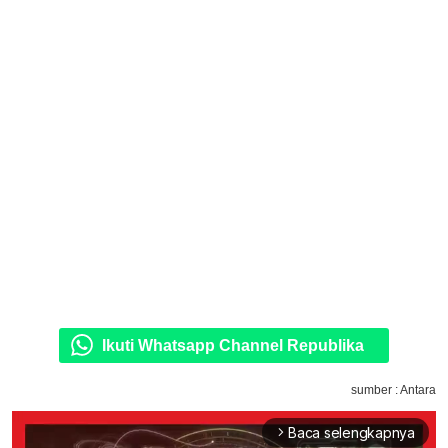
Ikuti Whatsapp Channel Republika
sumber : Antara
Baca selengkapnya
arrow_forward_ios