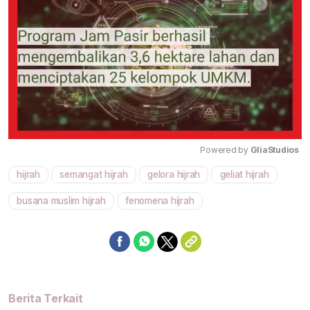
Powered by 
GliaStudios
hijrah
semangat hijrah
gelora hijrah
geliat hijrah
Mute
busana muslim hijrah
fenomena hijrah
Berita Terkait