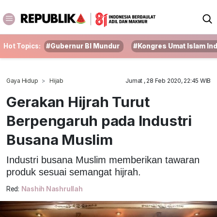
Hot Topics:
#Gubernur BI Mundur
#Kongres Umat Islam In
Gaya Hidup
Hijab
Jumat , 28 Feb 2020, 22:45 WIB
Gerakan Hijrah Turut
Berpengaruh pada Industri
Busana Muslim
Industri busana Muslim memberikan tawaran
produk sesuai semangat hijrah.
Red:
Nashih Nashrullah