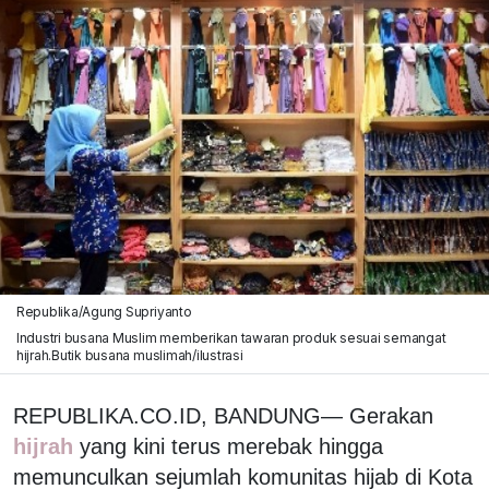
Republika/Agung Supriyanto
Industri busana Muslim memberikan tawaran produk sesuai semangat
hijrah.Butik busana muslimah/ilustrasi
REPUBLIKA.CO.ID, BANDUNG— Gerakan
hijrah
yang kini terus merebak hingga
memunculkan sejumlah komunitas hijab di Kota