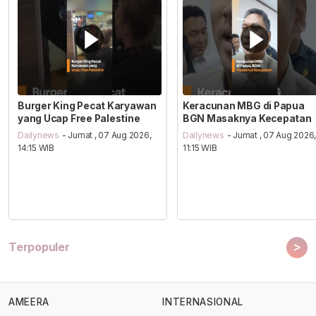
Burger King Pecat Karyawan
Keracunan MBG di Papua
yang Ucap Free Palestine
BGN Masaknya Kecepatan
Dailynews
- Jumat , 07 Aug 2026,
Dailynews
- Jumat , 07 Aug 2026
14:15 WIB
11:15 WIB
>
Terpopuler
AMEERA
INTERNASIONAL