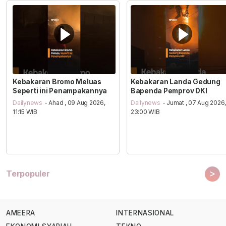
Kebakaran Bromo Meluas
Kebakaran Landa Gedung
Seperti ini Penampakannya
Bapenda Pemprov DKI
Dailynews
- Ahad , 09 Aug 2026,
Dailynews
- Jumat , 07 Aug 2026
11:15 WIB
23:00 WIB
>
Terpopuler
AMEERA
INTERNASIONAL