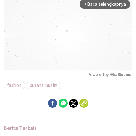
Baca selengkapnya
arrow_forward_ios
Powered by 
GliaStudios
fashion
busana muslim
Mute
Berita Terkait