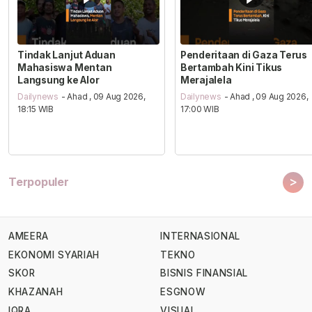
Tindak Lanjut Aduan
Penderitaan di Gaza Terus
Mahasiswa Mentan
Bertambah Kini Tikus
Langsung ke Alor
Merajalela
Dailynews
- Ahad , 09 Aug 2026,
Dailynews
- Ahad , 09 Aug 2026,
18:15 WIB
17:00 WIB
>
Terpopuler
AMEERA
INTERNASIONAL
EKONOMI SYARIAH
TEKNO
SKOR
BISNIS FINANSIAL
KHAZANAH
ESGNOW
IQRA
VISUAL