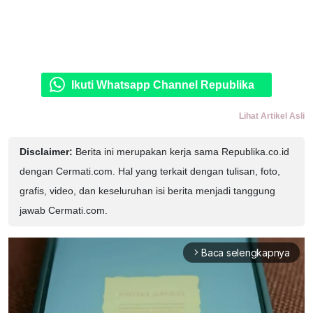
Ikuti Whatsapp Channel Republika
Lihat Artikel Asli
Disclaimer:
Berita ini merupakan kerja sama Republika.co.id
dengan Cermati.com. Hal yang terkait dengan tulisan, foto,
grafis, video, dan keseluruhan isi berita menjadi tanggung
jawab Cermati.com.
Baca selengkapnya
arrow_forward_ios