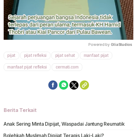
Powered by 
GliaStudios
pijat
pijat refleksi
pijat sehat
manfaat pijat
Mute
manfaat pijat refleksi
cermati.com
Berita Terkait
Anak Sering Minta Dipijat, Waspadai Jantung Reumatik
Bolehkah Muslimah Dipijat Terapis Laki-Laki?