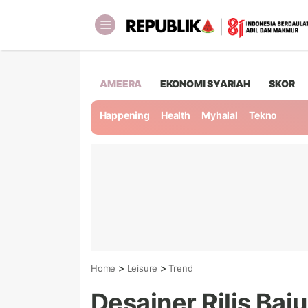
AMEERA
EKONOMI SYARIAH
SKOR
Happening
Health
Myhalal
Tekno
>
>
Home
Leisure
Trend
Desainer Rilis Baj