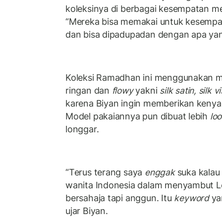
koleksinya di berbagai kesempatan me
“Mereka bisa memakai untuk kesempata
dan bisa dipadupadan dengan apa yan
Koleksi Ramadhan ini menggunakan ma
ringan dan
flowy
yakni
silk satin, silk 
karena Biyan ingin memberikan ken
Model pakaiannya pun dibuat lebih
loo
longgar.
“Terus terang saya
enggak
suka kalau t
wanita Indonesia dalam menyambut Le
bersahaja tapi anggun. Itu
keyword
ya
ujar Biyan.