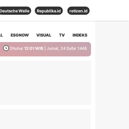
Deutsche Welle
Republika.id
retizen.id
AL
ESGNOW
VISUAL
TV
INDEKS
Dhuhur
12:01 WIB
| Jumat, 24 Safar 1448