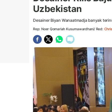
Uzbekistan
Desainer Biyan Wanaatmadja banyak terins
Rep: Noer Qomariah Kusumawardhani/ Red:
Chri