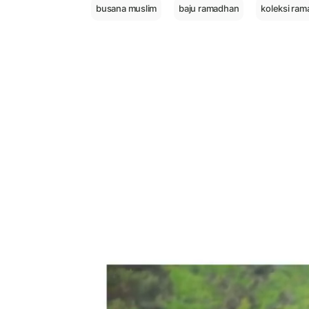
busana muslim
baju ramadhan
koleksi ra