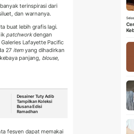
anyak terinspirasi dari
siluet, dan warnanya.
Selas
Ce
a buat lebih grafis lagi.
Ke
nik
patchwork
dengan
 Galeries Lafayette Pacific
da 27
item
yang dihadirkan
 kebaya panjang,
blouse
,
k
Desainer Tuty Adib
Tampilkan Koleksi
Busana Edisi
Ramadhan
cinta fesyen dapat memakai