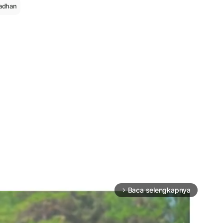
madhan
Baca selengkapnya
arrow_forward_ios