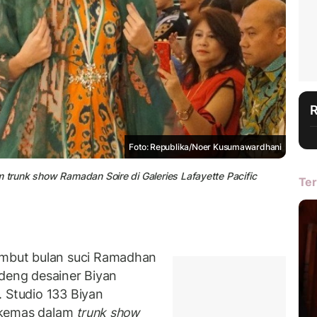
Foto: Republika/Noer Kusumawardhani
m trunk show Ramadan Soire di Galeries Lafayette Pacific
Ter
mbut bulan suci Ramadhan
ndeng desainer Biyan
. Studio 133 Biyan
ikemas dalam
trunk show