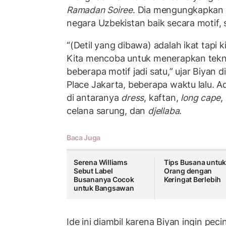
Ramadan Soiree
. Dia mengungkapkan b
negara Uzbekistan baik secara motif, 
“(Detil yang dibawa) adalah ikat tapi kit
Kita mencoba untuk menerapkan tek
beberapa motif jadi satu,” ujar Biyan di
Place Jakarta, beberapa waktu lalu. A
di antaranya
dress
, kaftan,
long cape
,
celana sarung, dan
djellaba
.
Baca Juga
Serena Williams
Tips Busana untu
Sebut Label
Orang dengan
Busananya Cocok
Keringat Berlebih
untuk Bangsawan
Ide ini diambil karena Biyan ingin pe