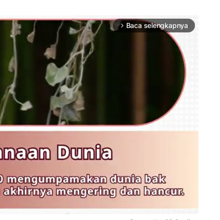
Baca selengkapnya
arrow_forward_ios