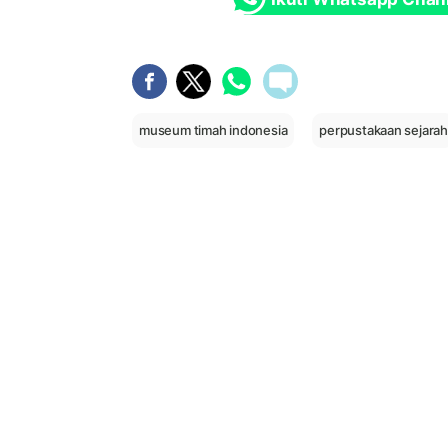
museum timah indonesia
perpustakaan sejarah