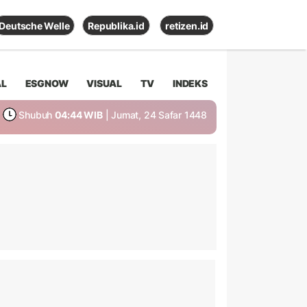
Deutsche Welle
Republika.id
retizen.id
AL
ESGNOW
VISUAL
TV
INDEKS
Shubuh
04:44 WIB
| Jumat, 24 Safar 1448