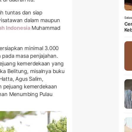
h tuntas dan siap
Selas
, wisatawan dalam maupun
Ce
h Indonesia
Muhammad
Ke
rsiapkan minimal 3.000
h pada masa penjajahan.
 pejuang kemerdekaan yang
ka Belitung, misalnya buku
atta, Agus Salim,
n pejuang kemerdekaan
ahan Menumbing Pulau