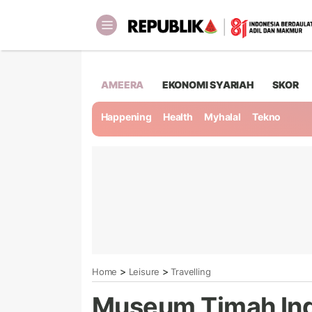
AMEERA
EKONOMI SYARIAH
SKOR
Happening
Health
Myhalal
Tekno
>
>
Home
Leisure
Travelling
Museum Timah Indo