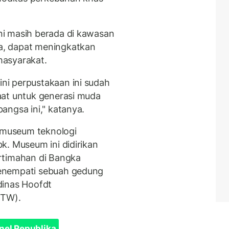
i masih berada di kawasan
a, dapat meningkatkan
masyarakat.
i perpustakaan ini sudah
aat untuk generasi muda
angsa ini," katanya.
museum teknologi
k. Museum ini didirikan
rtimahan di Bangka
enempati sebuah gedung
dinas Hoofdt
BTW).
nel Republika