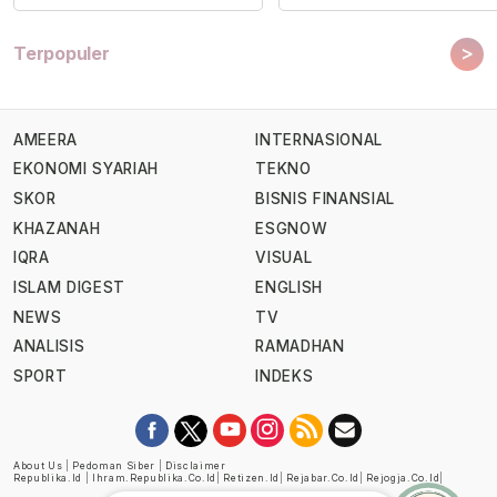
>
Terpopuler
AMEERA
INTERNASIONAL
EKONOMI SYARIAH
TEKNO
SKOR
BISNIS FINANSIAL
KHAZANAH
ESGNOW
IQRA
VISUAL
ISLAM DIGEST
ENGLISH
NEWS
TV
ANALISIS
RAMADHAN
SPORT
INDEKS
About Us
|
Pedoman Siber
|
Disclaimer
Republika.id
|
Ihram.republika.co.id
|
Retizen.id
|
Rejabar.co.id
|
Rejogja.co.id
|