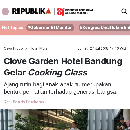
Hot Topics:
#Gubernur BI Mundur
#Kongres Umat Islam In
Gaya Hidup
Hotel Murah
Jumat , 27 Jul 2018, 17:46 WIB
Clove Garden Hotel Bandung
Gelar
Cooking Class
Ajang rutin bagi anak-anak itu merupakan
bentuk perhatian terhadap generasi bangsa.
Red:
Sandy Ferdiana