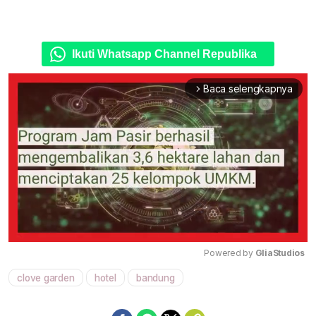
Ikuti Whatsapp Channel Republika
Baca selengkapnya
arrow_forward_ios
Powered by 
GliaStudios
clove garden
hotel
bandung
Mute