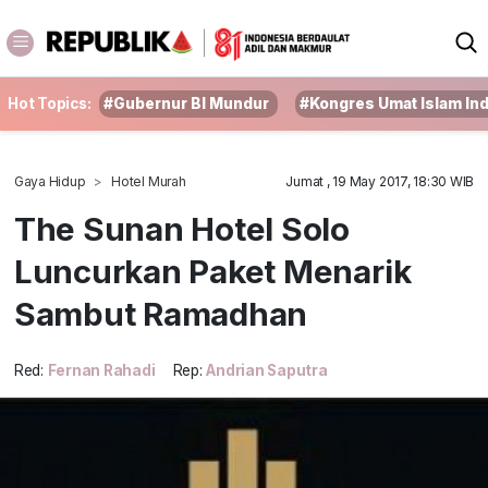
Hot Topics:
#Gubernur BI Mundur
#Kongres Umat Islam In
Gaya Hidup
Hotel Murah
Jumat , 19 May 2017, 18:30 WIB
The Sunan Hotel Solo
Luncurkan Paket Menarik
Sambut Ramadhan
Red:
Fernan Rahadi
Rep:
Andrian Saputra