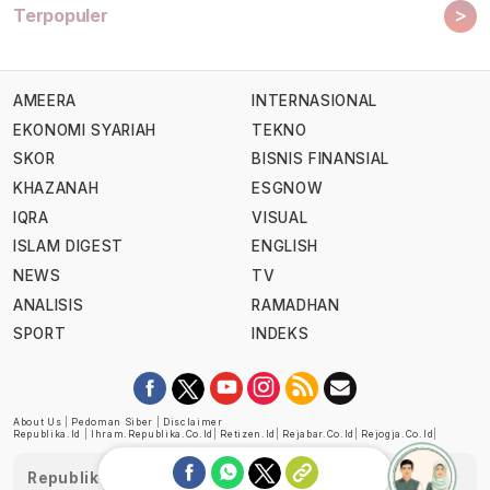
>
Terpopuler
AMEERA
INTERNASIONAL
EKONOMI SYARIAH
TEKNO
SKOR
BISNIS FINANSIAL
KHAZANAH
ESGNOW
IQRA
VISUAL
ISLAM DIGEST
ENGLISH
NEWS
TV
ANALISIS
RAMADHAN
SPORT
INDEKS
About Us
|
Pedoman Siber
|
Disclaimer
Republika.id
|
Ihram.republika.co.id
|
Retizen.id
|
Rejabar.co.id
|
Rejogja.co.id
|
Republika telah diverifikasi oleh Dewan Pers