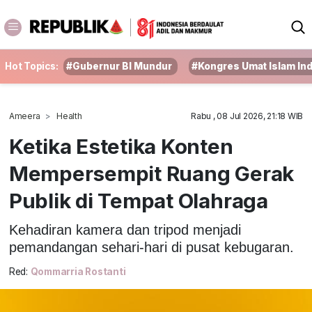
Hot Topics:
#Gubernur BI Mundur
#Kongres Umat Islam In
Ameera
Health
Rabu , 08 Jul 2026, 21:18 WIB
Ketika Estetika Konten
Mempersempit Ruang Gerak
Publik di Tempat Olahraga
Kehadiran kamera dan tripod menjadi
pemandangan sehari-hari di pusat kebugaran.
Red:
Qommarria Rostanti