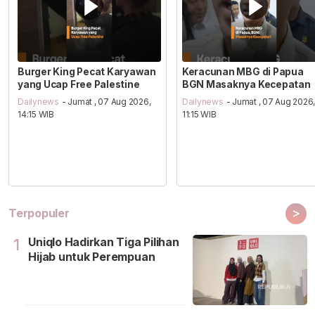
Burger King Pecat Karyawan
Keracunan MBG di Papua
yang Ucap Free Palestine
BGN Masaknya Kecepatan
Dailynews
- Jumat , 07 Aug 2026,
Dailynews
- Jumat , 07 Aug 2026
14:15 WIB
11:15 WIB
>
Terpopuler
Uniqlo Hadirkan Tiga Pilihan
1
Hijab untuk Perempuan