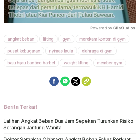
Powered by 
GliaStudios
angkat beban
lifting
gym
merekam konten di gym
Mute
pusat kebugaran
nyimas laula
olahraga di gym
baju hijau banting barbel
weight lifting
member gym
Berita Terkait
Latihan Angkat Beban Dua Jam Sepekan Turunkan Risiko
Serangan Jantung Wanita
Dokter Sarankan Olahraga Angkat Beban Fokus Perkuat