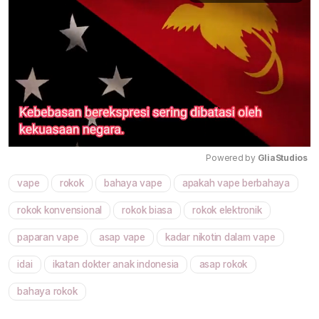
Powered by 
GliaStudios
vape
rokok
bahaya vape
apakah vape berbahaya
Mute
rokok konvensional
rokok biasa
rokok elektronik
paparan vape
asap vape
kadar nikotin dalam vape
idai
ikatan dokter anak indonesia
asap rokok
bahaya rokok