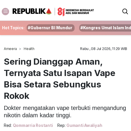
Hot Topics:
#Gubernur BI Mundur
#Kongres Umat Islam In
Ameera
Health
Rabu , 08 Jul 2026, 11:29 WIB
Sering Dianggap Aman,
Ternyata Satu Isapan Vape
Bisa Setara Sebungkus
Rokok
Dokter mengatakan vape terbukti mengandung
nikotin dalam kadar tinggi.
Red:
Qommarria Rostanti
Rep:
Gumanti Awaliyah