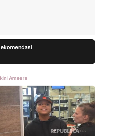
Rekomendasi
kini Ameera