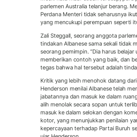
parlemen Australia telanjur berang. M
Perdana Menteri tidak seharusnya iku
yang mencukupi perempuan seperti it
Zali Steggall, seorang anggota parl
tindakan Albanese sama sekali tidak 
seorang pemimpin. “Dia harus belajar
memberikan contoh yang baik, dan b
tegas bahwa hal tersebut adalah tindak
Kritik yang lebih menohok datang dari
Henderson menilai Albanese telah m
jabatannya dan masuk ke dalam ruang d
alih menolak secara sopan untuk terlib
masuk ke dalam selokan dengan kom
kotor, yang menunjukkan penilaian ya
kepercayaan terhadap Partai Buruh s
ujar Henderson.