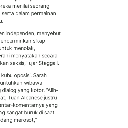
ereka menilai seorang
t serta dalam permainan
u.
emen independen, menyebut
mencerminkan sikap
 untuk menolak,
erani menyatakan secara
an seksis,” ujar Steggall.
 kubu oposisi. Sarah
eruntuhkan wibawa
ialog yang kotor. “Alih-
at, Tuan Albanese justru
entar-komentarnya yang
ng sangat buruk di saat
edang merosot,”