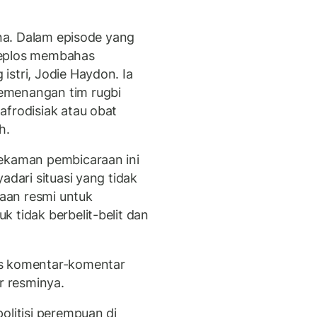
ana. Dalam episode yang
ceplos membahas
stri, Jodie Haydon. Ia
emenangan tim rugbi
afrodisiak atau obat
h.
rekaman pembicaraan ini
adari situasi yang tidak
taan resmi untuk
 tidak berbelit-belit dan
as komentar-komentar
r resminya.
olitisi perempuan di