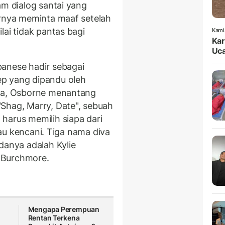
am dialog santai yang
irnya meminta maaf setelah
lai tidak pantas bagi
Kami
Kar
Uca
banese hadir sebagai
p yang dipandu oleh
ara, Osborne menantang
Shag, Marry, Date", sebuah
harus memilih siapa dari
atau kencani. Tiga nama diva
danya adalah Kylie
 Burchmore.
Mengapa Perempuan
Rentan Terkena