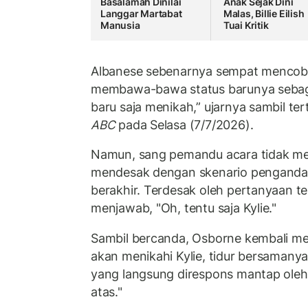
Basalamah Dinilai
Anak Sejak Dini
Langgar Martabat
Malas, Billie Eilish
Manusia
Tuai Kritik
Albanese sebenarnya sempat menco
membawa-bawa status barunya sebaga
baru saja menikah,” ujarnya sambil ter
ABC
pada Selasa (7/7/2026).
Namun, sang pemandu acara tidak me
mendesak dengan skenario pengandai
berakhir. Terdesak oleh pertanyaan te
menjawab, "Oh, tentu saja Kylie."
Sambil bercanda, Osborne kembali me
akan menikahi Kylie, tidur bersaman
yang langsung direspons mantap oleh 
atas."