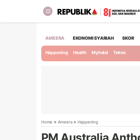
AMEERA
EKONOMI SYARIAH
SKOR
Happening
Health
Myhalal
Tekno
>
>
Home
Ameera
Happening
PM Australia Anth