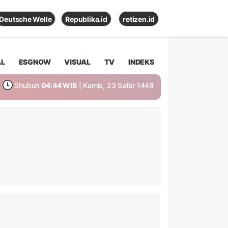
Deutsche Welle
Republika.id
retizen.id
AL
ESGNOW
VISUAL
TV
INDEKS
Shubuh
04:44 WIB
| Kamis, 23 Safar 1448