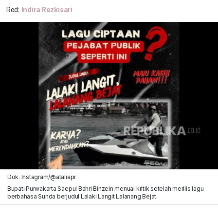
Red:
Indira Rezkisari
Dok. Instagram/@ataliapr
Bupati Purwakarta Saepul Bahri Binzein menuai kritik setelah merilis lagu
berbahasa Sunda berjudul Lalaki Langit Lalanang Bejat.