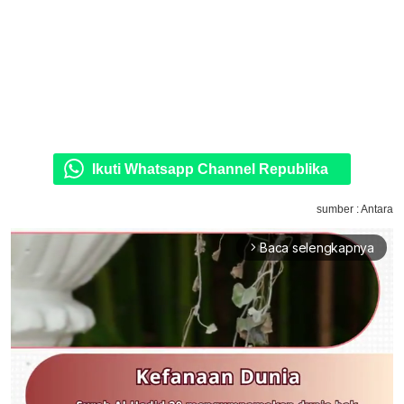
Ikuti Whatsapp Channel Republika
sumber : Antara
Baca selengkapnya
arrow_forward_ios