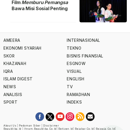
Film
Memburu Pemangsa
Bawa Misi Sosial Penting
AMEERA
INTERNASIONAL
EKONOMI SYARIAH
TEKNO
SKOR
BISNIS FINANSIAL
KHAZANAH
ESGNOW
IQRA
VISUAL
ISLAM DIGEST
ENGLISH
NEWS
TV
ANALISIS
RAMADHAN
SPORT
INDEKS
About Us
|
Pedoman Siber
|
Disclaimer
Republika.id
|
Ihram.republika.co.id
|
Retizen.id
|
Rejabar.co.id
|
Rejogja.co.id
|