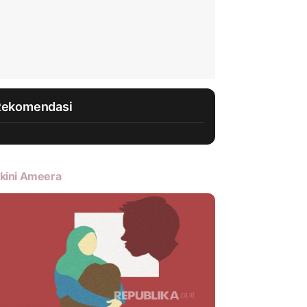
Rekomendasi
kini Ameera