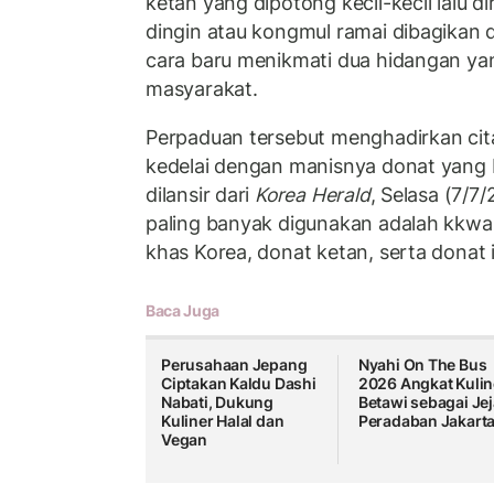
ketan yang dipotong kecil-kecil lalu 
dingin atau kongmul ramai dibagikan d
cara baru menikmati dua hidangan ya
masyarakat.
Perpaduan tersebut menghadirkan cita
kedelai dengan manisnya donat yang b
dilansir dari
Korea Herald
, Selasa (7/7
paling banyak digunakan adalah kkwa
khas Korea, donat ketan, serta donat 
Baca Juga
Perusahaan Jepang
Nyahi On The Bus
Ciptakan Kaldu Dashi
2026 Angkat Kulin
Nabati, Dukung
Betawi sebagai Je
Kuliner Halal dan
Peradaban Jakart
Vegan