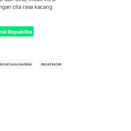
engan cita rasa kacang
nel Republika
donat susu kedelai
donat ketan