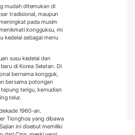
g mudah ditemukan di
asar tradisional, maupun
a meningkat pada musim
 menikmati kongguksu, mi
su kedelai sebagai menu
duan susu kedelai dan
aru di Korea Selatan. Di
sional bernama kongguk,
ikan bersama potongan
 tepung terigu, kemudian
ng telur.
k dekade 1960-an.
ner Tionghoa yang dibawa
jian ini disebut memiliki
 dari Cina, meski versi