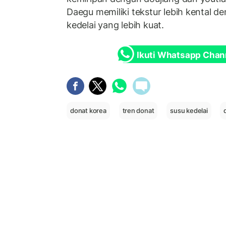
Daegu memiliki tekstur lebih kental d
kedelai yang lebih kuat.
Ikuti Whatsapp Chan
donat korea
tren donat
susu kedelai