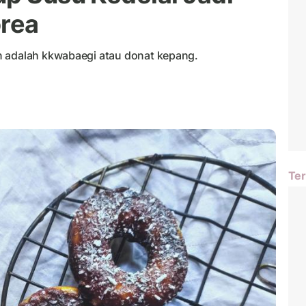
orea
n adalah kkwabaegi atau donat kepang.
Ter