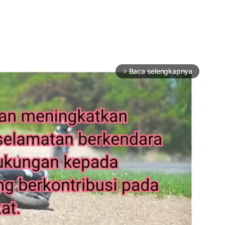
Baca selengkapnya
arrow_forward_ios