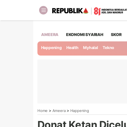
AMEERA
EKONOMI SYARIAH
SKOR
Happening
Health
Myhalal
Tekno
>
>
Home
Ameera
Happening
Donat Ketan Dicel