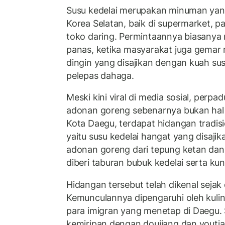
Susu kedelai merupakan minuman yan
Korea Selatan, baik di supermarket, p
toko daring. Permintaannya biasany
panas, ketika masyarakat juga gemar
dingin yang disajikan dengan kuah su
pelepas dahaga.
Meski kini viral di media sosial, perpa
adonan goreng sebenarnya bukan hal b
Kota Daegu, terdapat hidangan tradi
yaitu susu kedelai hangat yang disaj
adonan goreng dari tepung ketan dan
diberi taburan bubuk kedelai serta kuni
Hidangan tersebut telah dikenal seja
Kemunculannya dipengaruhi oleh kuli
para imigran yang menetap di Daegu. Sa
kemiripan dengan doujiang dan youtiao