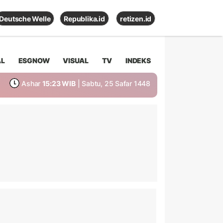
Deutsche Welle
Republika.id
retizen.id
AL
ESGNOW
VISUAL
TV
INDEKS
Ashar
15:23 WIB
| Sabtu, 25 Safar 1448