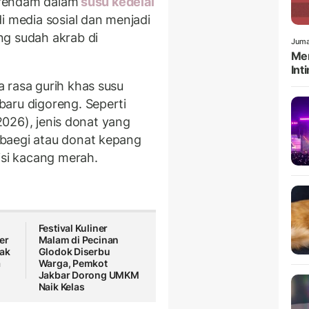
direndam dalam
susu kedelai
i media sosial dan menjadi
ng sudah akrab di
Juma
Men
Int
 rasa gurih khas susu
aru digoreng. Seperti
/2026), jenis donat yang
baegi atau donat kepang
isi kacang merah.
Festival Kuliner
er
Malam di Pecinan
jak
Glodok Diserbu
a
Warga, Pemkot
Jakbar Dorong UMKM
Naik Kelas